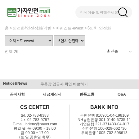
검색어를 입력해주세요
홈
안전화/안전장화/각반
이웨스트-ewest
6인치 안전화
전체
개
Notice&News
무통장 입금자 확인 바로하기
맞춤결제 
공지사항
세금계산서
반품교환
Q&A
CS CENTER
BANK INFO
tel. 02-783-8383
국민은행 816901-04-198109
fax. 02-783-9797
NH농협은행 301-0140-6735-11
E-mail. bdenc@naver.com
기업은행 221-371433-04-017
평일 월~목 09:00 ~ 18:00
신한은행 100-029-662730
금 09:00 ~ 17:00
우리은행 1005-702-598613
(토.일.공휴일 휴무)