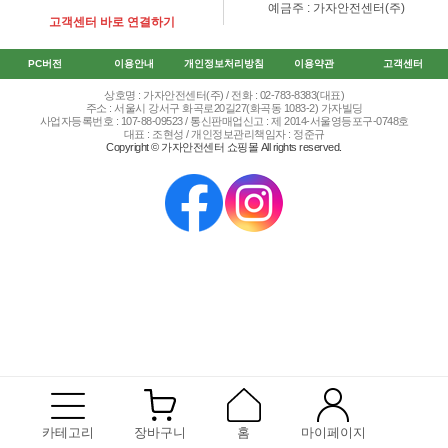
예금주 : 가자안전센터(주)
고객센터 바로 연결하기
PC버전
이용안내
개인정보처리방침
이용약관
고객센터
상호명 : 가자안전센터(주) / 전화 : 02-783-8383(대표)
주소 : 서울시 강서구 화곡로20길27(화곡동 1083-2) 가자빌딩
사업자등록번호 : 107-88-09523 / 통신판매업신고 : 제 2014-서울영등포구-0748호
대표 : 조현성 / 개인정보관리책임자 : 정준규
Copyright © 가자안전센터 쇼핑몰 All rights reserved.
카테고리
장바구니
홈
마이페이지