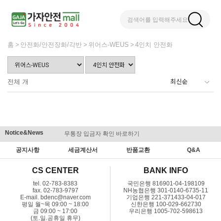
검색어를 입력해주세요
홈
안전화/안전장화/각반
위어스-WEUS
4인치 안전화
전체
개
Notice&News
무통장 입금자 확인 바로하기
맞춤결제 
공지사항
세금계산서
반품교환
Q&A
CS CENTER
BANK INFO
tel. 02-783-8383
국민은행 816901-04-198109
fax. 02-783-9797
NH농협은행 301-0140-6735-11
E-mail. bdenc@naver.com
기업은행 221-371433-04-017
평일 월~목 09:00 ~ 18:00
신한은행 100-029-662730
금 09:00 ~ 17:00
우리은행 1005-702-598613
(토.일.공휴일 휴무)