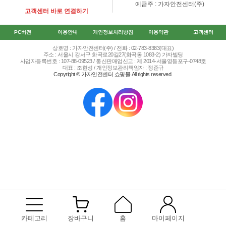
예금주 : 가자안전센터(주)
고객센터 바로 연결하기
PC버전
이용안내
개인정보처리방침
이용약관
고객센터
상호명 : 가자안전센터(주) / 전화 : 02-783-8383(대표)
주소 : 서울시 강서구 화곡로20길27(화곡동 1083-2) 가자빌딩
사업자등록번호 : 107-88-09523 / 통신판매업신고 : 제 2014-서울영등포구-0748호
대표 : 조현성 / 개인정보관리책임자 : 정준규
Copyright © 가자안전센터 쇼핑몰 All rights reserved.
카테고리
장바구니
홈
마이페이지