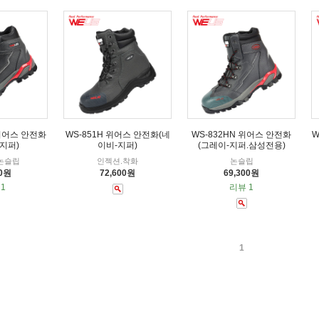
 위어스 안전화
WS-851H 위어스 안전화(네
WS-832HN 위어스 안전화
W
지퍼)
이비-지퍼)
(그레이-지퍼.삼성전용)
e.논슬립
인젝션.착화
논슬립
50원
72,600원
69,300원
1
리뷰 1
1