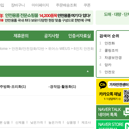
가입
장바구니
마이페이지
주문배송조회
쿠폰
검색어 순위
1
안전화
Home
>
안전화/안전장화/각반
>
위어스-WEUS
>
6인치 안전화
2
쿨링조끼
3
차광보안경
4
앙카
▼
5
안전모
주방화-조리화(1)
경작업-활동화(1)
I
I
I
I
I
본 상품
신제품
낮은가격
높은가격
상품명
제조사