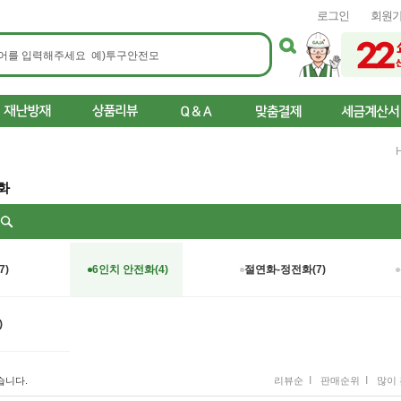
로그인
회원
화
리
7)
6인치 안전화(4)
절연화-정전화(7)
)
I
I
습니다.
리뷰순
판매순위
많이 