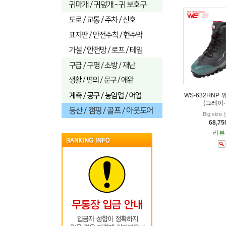
WS-632HNP
(그레이-
Big siz
68,7
리뷰 