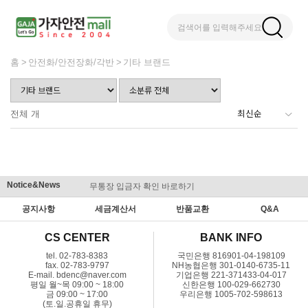
검색어를 입력해주세요
홈
안전화/안전장화/각반
기타 브랜드
전체
개
Notice&News
무통장 입금자 확인 바로하기
맞춤결제 
공지사항
세금계산서
반품교환
Q&A
CS CENTER
BANK INFO
tel. 02-783-8383
국민은행 816901-04-198109
fax. 02-783-9797
NH농협은행 301-0140-6735-11
E-mail. bdenc@naver.com
기업은행 221-371433-04-017
평일 월~목 09:00 ~ 18:00
신한은행 100-029-662730
금 09:00 ~ 17:00
우리은행 1005-702-598613
(토.일.공휴일 휴무)