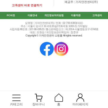
예금주 : 가자안전센터(주)
고객센터 바로 연결하기
PC버전
이용안내
개인정보처리방침
이용약관
고객센터
상호명 : 가자안전센터(주) / 전화 : 02-783-8383(대표)
주소 : 서울시 강서구 화곡로20길27(화곡동 1083-2) 가자빌딩
사업자등록번호 : 107-88-09523 / 통신판매업신고 : 제 2014-서울영등포구-0748호
대표 : 조현성 / 개인정보관리책임자 : 정준규
Copyright © 가자안전센터 쇼핑몰 All rights reserved.
카테고리
장바구니
홈
마이페이지