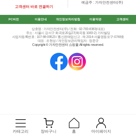
예금주 : 가자안전센터(주)
고객센터 바로 연결하기
PC버전
이용안내
개인정보처리방침
이용약관
고객센터
상호명 : 가자안전센터(주) / 전화 : 02-783-8383(대표)
주소 : 서울시 강서구 화곡로20길27(화곡동 1083-2) 가자빌딩
사업자등록번호 : 107-88-09523 / 통신판매업신고 : 제 2014-서울영등포구-0748호
대표 : 조현성 / 개인정보관리책임자 : 정준규
Copyright © 가자안전센터 쇼핑몰 All rights reserved.
카테고리
장바구니
홈
마이페이지