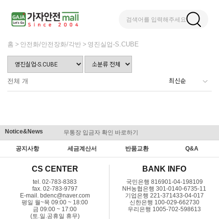
검색어를 입력해주세요
홈
안전화/안전장화/각반
영진실업-S.CUBE
전체
개
Notice&News
무통장 입금자 확인 바로하기
맞춤결제 
공지사항
세금계산서
반품교환
Q&A
CS CENTER
BANK INFO
tel. 02-783-8383
국민은행 816901-04-198109
fax. 02-783-9797
NH농협은행 301-0140-6735-11
E-mail. bdenc@naver.com
기업은행 221-371433-04-017
평일 월~목 09:00 ~ 18:00
신한은행 100-029-662730
금 09:00 ~ 17:00
우리은행 1005-702-598613
(토.일.공휴일 휴무)