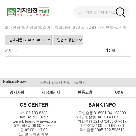
검색어를 입력해주세요
홈
안전화/안전장화/각반
블랙이글-BLACKEAGLE
절연화-정전화
전체
개
Notice&News
무통장 입금자 확인 바로하기
맞춤결제 
공지사항
세금계산서
반품교환
Q&A
CS CENTER
BANK INFO
tel. 02-783-8383
국민은행 816901-04-198109
fax. 02-783-9797
NH농협은행 301-0140-6735-11
E-mail. bdenc@naver.com
기업은행 221-371433-04-017
평일 월~목 09:00 ~ 18:00
신한은행 100-029-662730
금 09:00 ~ 17:00
우리은행 1005-702-598613
(토.일.공휴일 휴무)