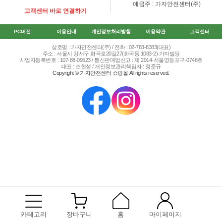
예금주 : 가자안전센터(주)
고객센터 바로 연결하기
PC버전
이용안내
개인정보처리방침
이용약관
고객센터
상호명 : 가자안전센터(주) / 전화 : 02-783-8383(대표)
주소 : 서울시 강서구 화곡로20길27(화곡동 1083-2) 가자빌딩
사업자등록번호 : 107-88-09523 / 통신판매업신고 : 제 2014-서울영등포구-0748호
대표 : 조현성 / 개인정보관리책임자 : 정준규
Copyright © 가자안전센터 쇼핑몰 All rights reserved.
카테고리
장바구니
홈
마이페이지