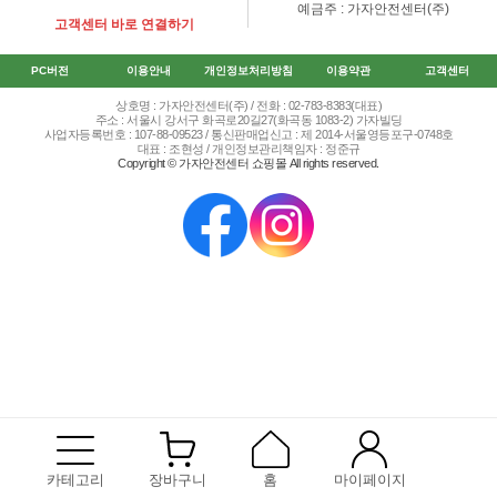
예금주 : 가자안전센터(주)
고객센터 바로 연결하기
PC버전
이용안내
개인정보처리방침
이용약관
고객센터
상호명 : 가자안전센터(주) / 전화 : 02-783-8383(대표)
주소 : 서울시 강서구 화곡로20길27(화곡동 1083-2) 가자빌딩
사업자등록번호 : 107-88-09523 / 통신판매업신고 : 제 2014-서울영등포구-0748호
대표 : 조현성 / 개인정보관리책임자 : 정준규
Copyright © 가자안전센터 쇼핑몰 All rights reserved.
카테고리
장바구니
홈
마이페이지