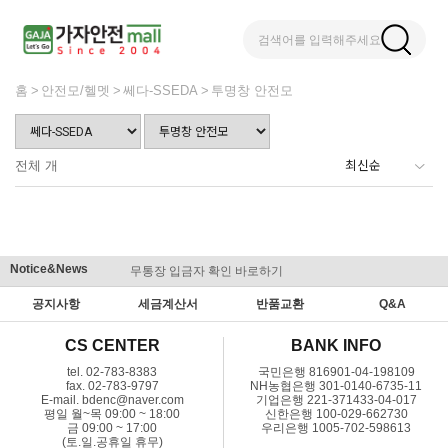
검색어를 입력해주세요
홈
안전모/헬멧
쎄다-SSEDA
투명창 안전모
전체
개
Notice&News
무통장 입금자 확인 바로하기
맞춤결제 
공지사항
세금계산서
반품교환
Q&A
CS CENTER
BANK INFO
tel. 02-783-8383
국민은행 816901-04-198109
fax. 02-783-9797
NH농협은행 301-0140-6735-11
E-mail. bdenc@naver.com
기업은행 221-371433-04-017
평일 월~목 09:00 ~ 18:00
신한은행 100-029-662730
금 09:00 ~ 17:00
우리은행 1005-702-598613
(토.일.공휴일 휴무)