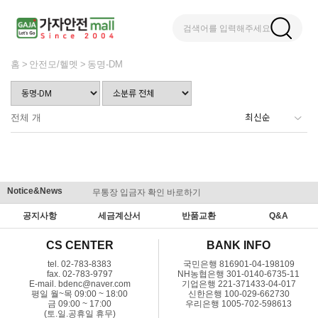
검색어를 입력해주세요
홈
안전모/헬멧
동명-DM
전체
개
Notice&News
무통장 입금자 확인 바로하기
맞춤결제 
공지사항
세금계산서
반품교환
Q&A
CS CENTER
BANK INFO
tel. 02-783-8383
국민은행 816901-04-198109
fax. 02-783-9797
NH농협은행 301-0140-6735-11
E-mail. bdenc@naver.com
기업은행 221-371433-04-017
평일 월~목 09:00 ~ 18:00
신한은행 100-029-662730
금 09:00 ~ 17:00
우리은행 1005-702-598613
(토.일.공휴일 휴무)