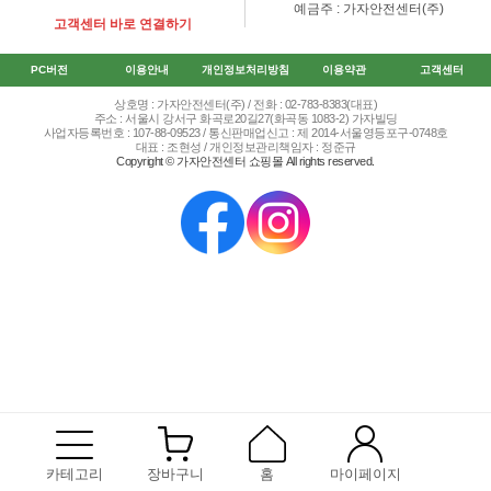
예금주 : 가자안전센터(주)
고객센터 바로 연결하기
PC버전
이용안내
개인정보처리방침
이용약관
고객센터
상호명 : 가자안전센터(주) / 전화 : 02-783-8383(대표)
주소 : 서울시 강서구 화곡로20길27(화곡동 1083-2) 가자빌딩
사업자등록번호 : 107-88-09523 / 통신판매업신고 : 제 2014-서울영등포구-0748호
대표 : 조현성 / 개인정보관리책임자 : 정준규
Copyright © 가자안전센터 쇼핑몰 All rights reserved.
카테고리
장바구니
홈
마이페이지