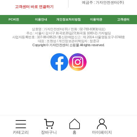
예금주 : 가자안전센터(주)
고객센터 바로 연결하기
PC버전
이용안내
개인정보처리방침
이용약관
고객센터
상호명 : 가자안전센터(주) / 전화 : 02-783-8383(대표)
주소 : 서울시 강서구 화곡로20길27(화곡동 1083-2) 가자빌딩
사업자등록번호 : 107-88-09523 / 통신판매업신고 : 제 2014-서울영등포구-0748호
대표 : 조현성 / 개인정보관리책임자 : 정준규
Copyright © 가자안전센터 쇼핑몰 All rights reserved.
카테고리
장바구니
홈
마이페이지