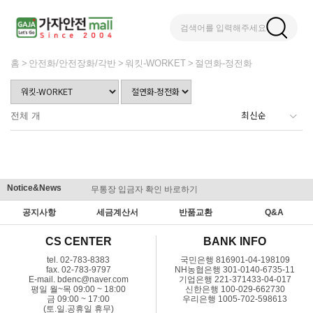
검색어를 입력해주세요
홈
안전화/안전장화/각반
워킷-WORKET
절연화-정전화
전체
개
Notice&News
무통장 입금자 확인 바로하기
맞춤결제 
공지사항
세금계산서
반품교환
Q&A
CS CENTER
BANK INFO
tel. 02-783-8383
국민은행 816901-04-198109
fax. 02-783-9797
NH농협은행 301-0140-6735-11
E-mail. bdenc@naver.com
기업은행 221-371433-04-017
평일 월~목 09:00 ~ 18:00
신한은행 100-029-662730
금 09:00 ~ 17:00
우리은행 1005-702-598613
(토.일.공휴일 휴무)