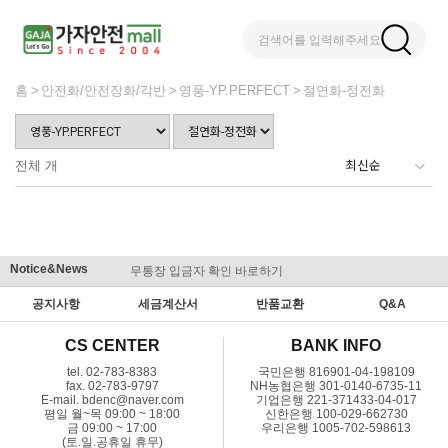
검색어를 입력해주세요
홈
안전화/안전장화/각반
영풍-YP.PERFECT
절연화-정전화
전체
개
Notice&News
무통장 입금자 확인 바로하기
맞춤결제 
공지사항
세금계산서
반품교환
Q&A
CS CENTER
BANK INFO
tel. 02-783-8383
국민은행 816901-04-198109
fax. 02-783-9797
NH농협은행 301-0140-6735-11
E-mail. bdenc@naver.com
기업은행 221-371433-04-017
평일 월~목 09:00 ~ 18:00
신한은행 100-029-662730
금 09:00 ~ 17:00
우리은행 1005-702-598613
(토.일.공휴일 휴무)