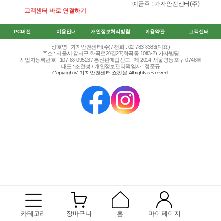
예금주 : 가자안전센터(주)
고객센터 바로 연결하기
PC버전
이용안내
개인정보처리방침
이용약관
고객센터
상호명 : 가자안전센터(주) / 전화 : 02-783-8383(대표)
주소 : 서울시 강서구 화곡로20길27(화곡동 1083-2) 가자빌딩
사업자등록번호 : 107-88-09523 / 통신판매업신고 : 제 2014-서울영등포구-0748호
대표 : 조현성 / 개인정보관리책임자 : 정준규
Copyright © 가자안전센터 쇼핑몰 All rights reserved.
카테고리
장바구니
홈
마이페이지