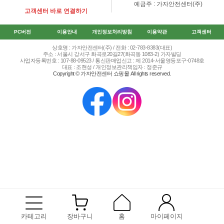
예금주 : 가자안전센터(주)
고객센터 바로 연결하기
PC버전
이용안내
개인정보처리방침
이용약관
고객센터
상호명 : 가자안전센터(주) / 전화 : 02-783-8383(대표)
주소 : 서울시 강서구 화곡로20길27(화곡동 1083-2) 가자빌딩
사업자등록번호 : 107-88-09523 / 통신판매업신고 : 제 2014-서울영등포구-0748호
대표 : 조현성 / 개인정보관리책임자 : 정준규
Copyright © 가자안전센터 쇼핑몰 All rights reserved.
카테고리
장바구니
홈
마이페이지