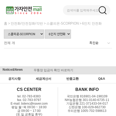
검색어를 입력해주세요
홈
안전화/안전장화/각반
스콜피온-SCORPION
6인치 안전화
전체
개
Notice&News
무통장 입금자 확인 바로하기
맞춤결제 
공지사항
세금계산서
반품교환
Q&A
CS CENTER
BANK INFO
tel. 02-783-8383
국민은행 816901-04-198109
fax. 02-783-9797
NH농협은행 301-0140-6735-11
E-mail. bdenc@naver.com
기업은행 221-371433-04-017
평일 월~목 09:00 ~ 18:00
신한은행 100-029-662730
금 09:00 ~ 17:00
우리은행 1005-702-598613
(토.일.공휴일 휴무)