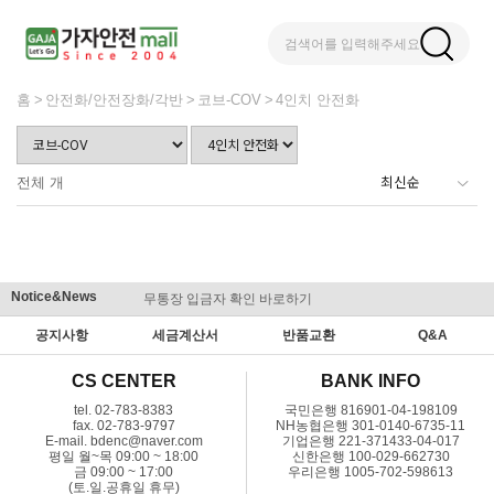
검색어를 입력해주세요
홈
안전화/안전장화/각반
코브-COV
4인치 안전화
전체
개
Notice&News
무통장 입금자 확인 바로하기
맞춤결제 
공지사항
세금계산서
반품교환
Q&A
CS CENTER
BANK INFO
tel. 02-783-8383
국민은행 816901-04-198109
fax. 02-783-9797
NH농협은행 301-0140-6735-11
E-mail. bdenc@naver.com
기업은행 221-371433-04-017
평일 월~목 09:00 ~ 18:00
신한은행 100-029-662730
금 09:00 ~ 17:00
우리은행 1005-702-598613
(토.일.공휴일 휴무)