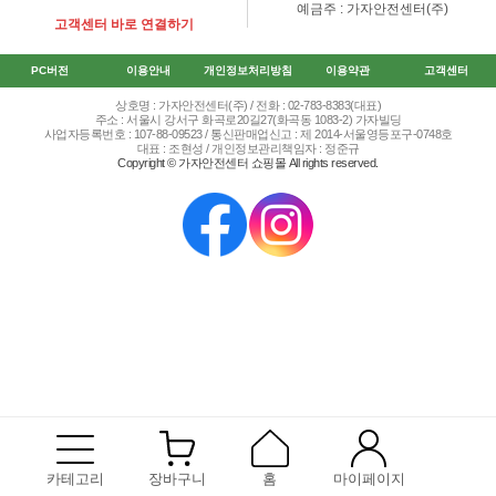
예금주 : 가자안전센터(주)
고객센터 바로 연결하기
PC버전
이용안내
개인정보처리방침
이용약관
고객센터
상호명 : 가자안전센터(주) / 전화 : 02-783-8383(대표)
주소 : 서울시 강서구 화곡로20길27(화곡동 1083-2) 가자빌딩
사업자등록번호 : 107-88-09523 / 통신판매업신고 : 제 2014-서울영등포구-0748호
대표 : 조현성 / 개인정보관리책임자 : 정준규
Copyright © 가자안전센터 쇼핑몰 All rights reserved.
카테고리
장바구니
홈
마이페이지