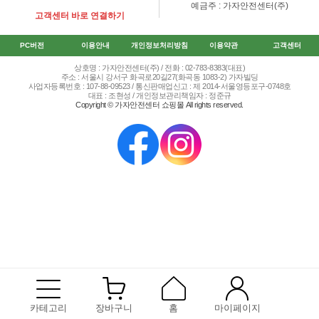
예금주 : 가자안전센터(주)
고객센터 바로 연결하기
PC버전
이용안내
개인정보처리방침
이용약관
고객센터
상호명 : 가자안전센터(주) / 전화 : 02-783-8383(대표)
주소 : 서울시 강서구 화곡로20길27(화곡동 1083-2) 가자빌딩
사업자등록번호 : 107-88-09523 / 통신판매업신고 : 제 2014-서울영등포구-0748호
대표 : 조현성 / 개인정보관리책임자 : 정준규
Copyright © 가자안전센터 쇼핑몰 All rights reserved.
카테고리
장바구니
홈
마이페이지