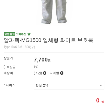
알파텍-MG1500 일체형 화이트 보호복
Type 5&6.3M-1500(구)
상품가
7,700
원
적립금
1%
배송비
(조건)
지역별
* 사이즈
0
원