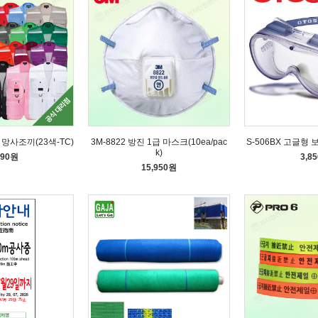
형 망사조끼(23색-TC)
3M-8822 방진 1급 마스크(10ea/pac
S-506BX 고글형
k)
590원
3,8
15,950원