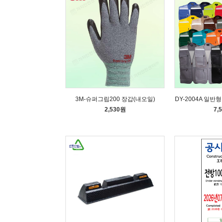
3M-슈퍼그립200 장갑(내오일)
DY-2004A 일반
2,530원
7,