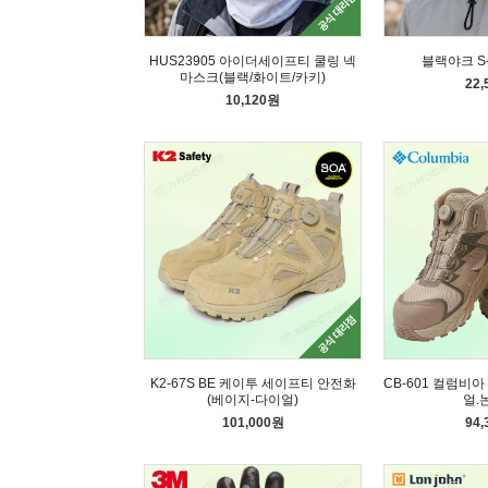
HUS23905 아이더세이프티 쿨링 넥
블랙야크 S
마스크(블랙/화이트/카키)
22
10,120원
K2-67S BE 케이투 세이프티 안전화
CB-601 컬럼비
(베이지-다이얼)
얼.
101,000원
94