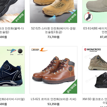
랙야크 안전화(블랙-다
SZ-525 스타젠 안전화(베이지-경량.
ES 614(BE-베
논슬립)
논슬립1등급)
안
,500원
73,700원
87,4
안전화(네이비-다이얼)
LS-621 르까프 안전화(브라운-지퍼)
XM-5D 몽크로스 
이
,500원
53,350원