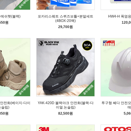
-메쉬햇(블랙)
포카리스웨트 스퀴즈보틀+분말세트
HW4-H 폭염
(4BOX-20팩)
,550원
120,
29,700원
아 안전화(베이지-다이
YAK-420D 블랙야크 안전화(블랙-다
투구형 쎄다 안전
논슬립)
이얼.논슬립)
매
,350원
82,500원
5,0