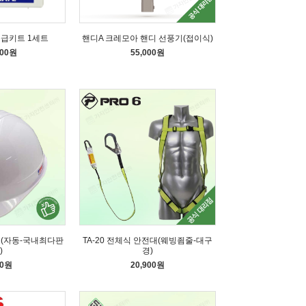
응급키트 1세트
핸디A 크레모아 핸디 선풍기(접이식)
000원
55,000원
모(자동-국내최다판
TA-20 전체식 안전대(웨빙죔줄-대구
)
경)
60원
20,900원