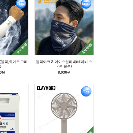
(블랙,화이트,그레
블랙야크 S-아이스멀티넥(네이비.스
)
카이블루)
50원
8,030원