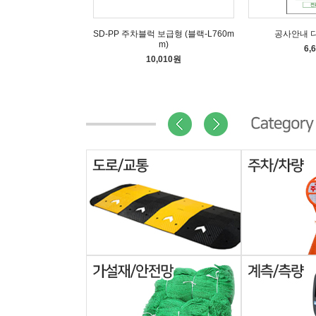
SD-PP 주차블럭 보급형 (블랙-L760m
공사안내 
m)
6,
10,010원