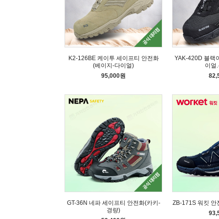
K2-126BE 케이투 세이프티 안전화
YAK-420D 블
(베이지-다이얼)
이얼.
95,000원
82
GT-36N 네파 세이프티 안전화(카키-
ZB-171S 워킷 
경량)
93