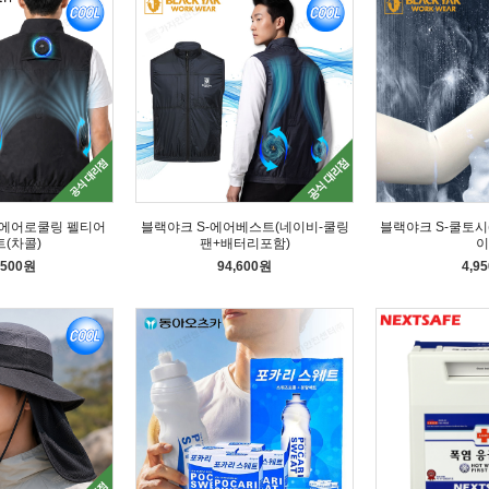
에어로쿨링 펠티어
블랙야크 S-에어베스트(네이비-쿨링
블랙야크 S-쿨토시
(차콜)
팬+배터리포함)
이
,500원
94,600원
4,9