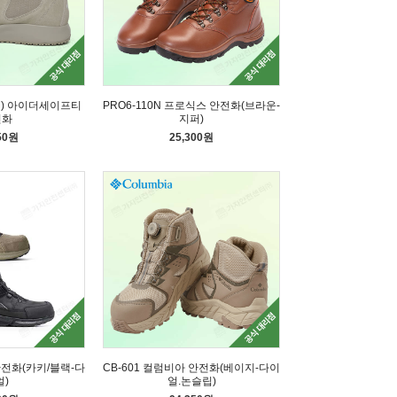
이지) 아이더세이프티
PRO6-110N 프로식스 안전화(브라운-
전화
지퍼)
50원
25,300원
안전화(카키/블랙-다
CB-601 컬럼비아 안전화(베이지-다이
얼)
얼.논슬립)