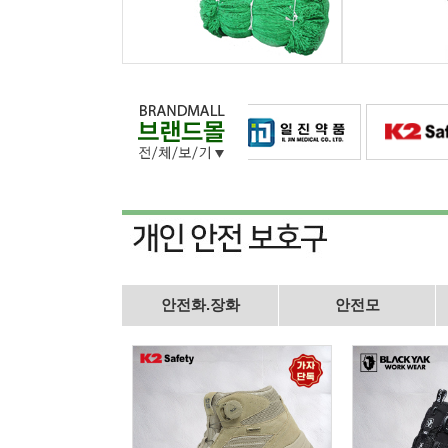
안전화.장화
안전모