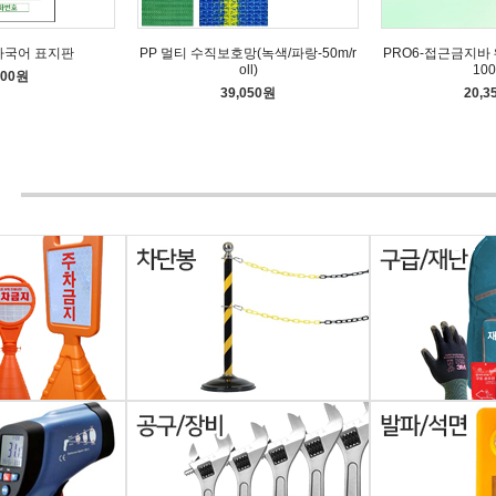
다국어 표지판
PP 멀티 수직보호망(녹색/파랑-50m/r
PRO6-접근금지바 
oll)
100
600원
39,050원
20,3