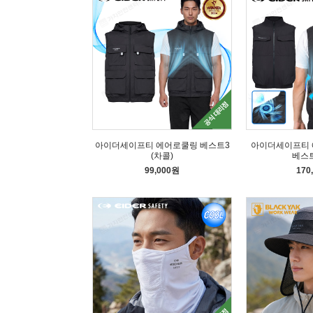
아이더세이프티 에어로쿨링 베스트3
아이더세이프티 
(차콜)
베스트
99,000원
170