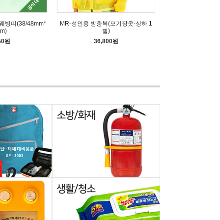
웨빙띠(38/48mm*
MR-성인용 방충복(모기장옷-상하 1
m)
벌)
50원
36,800원