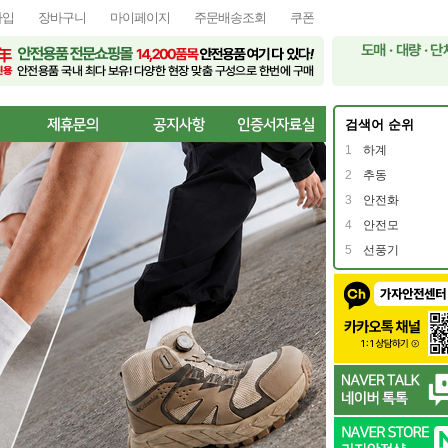
가입
장바구니
마이페이지
주문배송조회
쿠폰
검색어 순위
1
하계
2
추동
3
안전화
4
안전모
5
선풍기