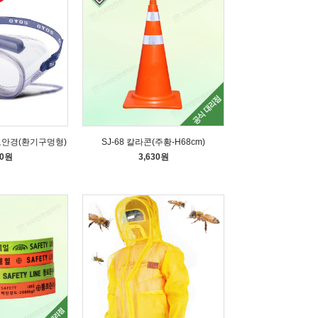
 보안경(환기구멍형)
SJ-68 칼라콘(주황-H68cm)
50원
3,630원