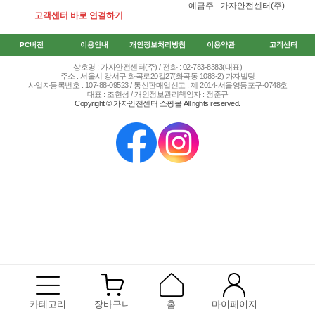
예금주 : 가자안전센터(주)
고객센터 바로 연결하기
PC버전
이용안내
개인정보처리방침
이용약관
고객센터
상호명 : 가자안전센터(주) / 전화 : 02-783-8383(대표)
주소 : 서울시 강서구 화곡로20길27(화곡동 1083-2) 가자빌딩
사업자등록번호 : 107-88-09523 / 통신판매업신고 : 제 2014-서울영등포구-0748호
대표 : 조현성 / 개인정보관리책임자 : 정준규
Copyright © 가자안전센터 쇼핑몰 All rights reserved.
카테고리
장바구니
홈
마이페이지