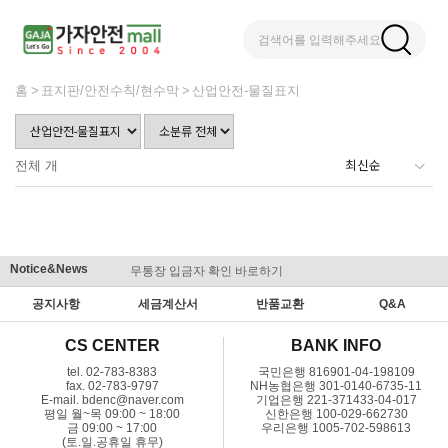
검색어를 입력해주세요
홈
표지판/안전수칙/현수막
산업안전-물질표지
전체
개
Notice&News
무통장 입금자 확인 바로하기
맞춤결제 
공지사항
세금계산서
반품교환
Q&A
CS CENTER
BANK INFO
tel. 02-783-8383
국민은행 816901-04-198109
fax. 02-783-9797
NH농협은행 301-0140-6735-11
E-mail. bdenc@naver.com
기업은행 221-371433-04-017
평일 월~목 09:00 ~ 18:00
신한은행 100-029-662730
금 09:00 ~ 17:00
우리은행 1005-702-598613
(토.일.공휴일 휴무)