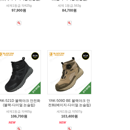
세제1등급.약425g
세제 1등급.563g
97,900원
84,700원
YAK-521D 블랙야크 안전화
YAK-509D BE 블랙야크 안
(블랙-다이얼.논슬립)
전화(베이지-다이얼.논슬립)
세제1등급.약465g
세제1등급.약507g
106,700원
103,400원