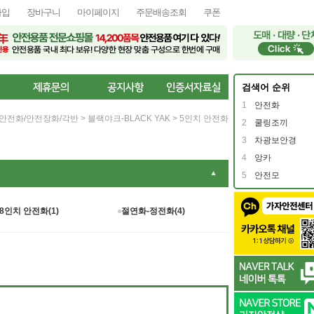
가입
장바구니
마이페이지
주문배송조회
쿠폰
검색어 순위
1
안전화
안전화/안전장화/각반
>
블랙야크-BLACK YAK
>
5인치 안전화
2
쿨링조끼
3
차광보안경
4
앙카
▼
5
안전모
8인치 안전화(1)
절연화-정전화(4)