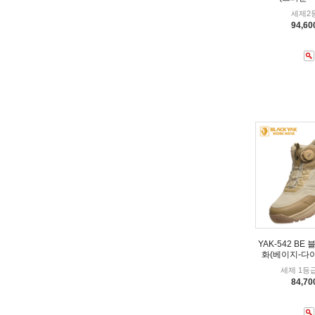
세제2
94,6
YAK-542 BE
화(베이지-다
세제 1등급
84,7