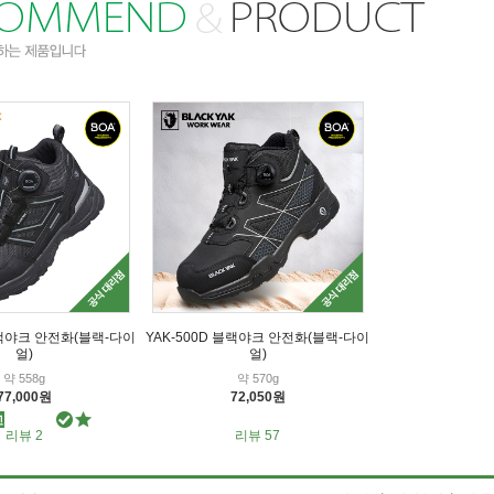
블랙야크 안전화(블랙-다이
YAK-500D 블랙야크 안전화(블랙-다이
얼)
얼)
약 558g
약 570g
77,000원
72,050원
리뷰 2
리뷰 57