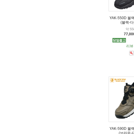
YAK-550D 
(블랙-다
약 55
77,0
리뷰 
YAK-590D 
(브라운-