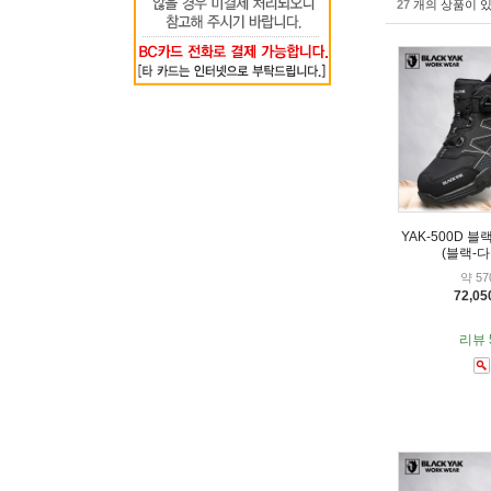
27
개의 상품이 있
YAK-500D 
(블랙-다
약 57
72,0
리뷰 