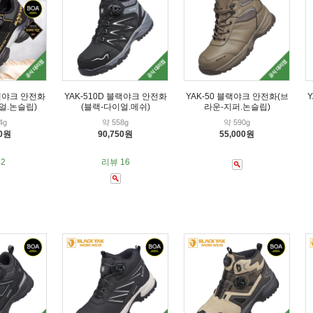
블랙야크 안전화
YAK-510D 블랙야크 안전화
YAK-50 블랙야크 안전화(브
얼.논슬립)
(블랙-다이얼.메쉬)
라운-지퍼.논슬립)
4g
약 558g
약 590g
00원
90,750원
55,000원
2
리뷰 16