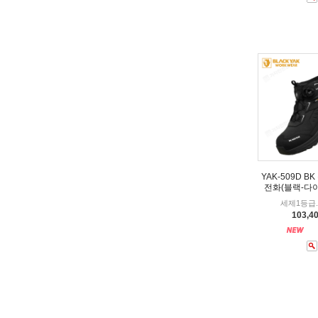
YAK-509D B
전화(블랙-다
세제1등급.
103,4