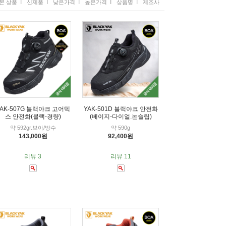
I
I
I
I
I
본 상품
신제품
낮은가격
높은가격
상품명
제조사
YAK-507G 블랙야크 고어텍
YAK-501D 블랙야크 안전화
스 안전화(블랙-경량)
(베이지-다이얼.논슬립)
약 592gr.보아/방수
약 590g
143,000원
92,400원
리뷰 3
리뷰 11