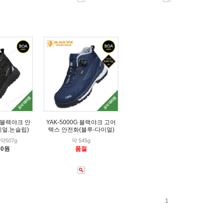
K 블랙야크 안
YAK-5000G 블랙야크 고어
이얼.논슬립)
텍스 안전화(블루-다이얼)
약507g
약 545g
00원
품절
1