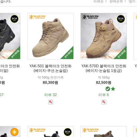
I
I
습니다.
리뷰순
판매순위
많이 
블랙야크 안전화
YAK-501 블랙야크 안전화
YAK-570D 블랙야크 안전화
이얼)
(베이지-쿠션.논슬립)
(베이지-논슬립 1등급)
0g
약 590g.천연가죽
약 565g
50원
80,300원
82,500원
57
리뷰 32
리뷰 6