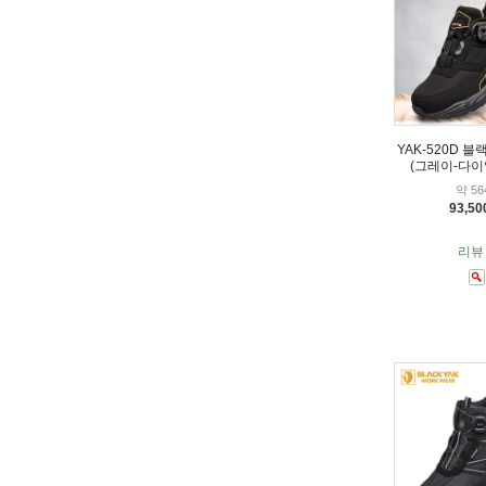
YAK-520D 
(그레이-다이
약 56
93,5
리뷰 