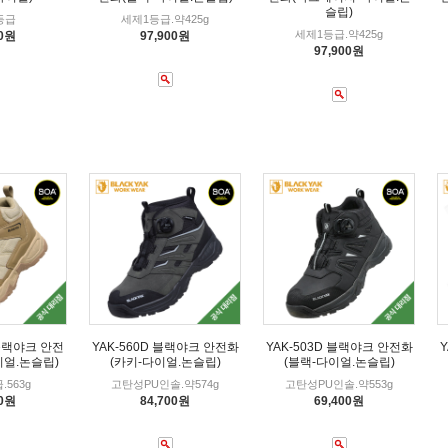
슬립)
등급
세제1등급.약425g
세제1등급.약425g
00원
97,900원
97,900원
 블랙야크 안전
YAK-560D 블랙야크 안전화
YAK-503D 블랙야크 안전화
이얼.논슬립)
(카키-다이얼.논슬립)
(블랙-다이얼.논슬립)
.563g
고탄성PU인솔.약574g
고탄성PU인솔.약553g
00원
84,700원
69,400원