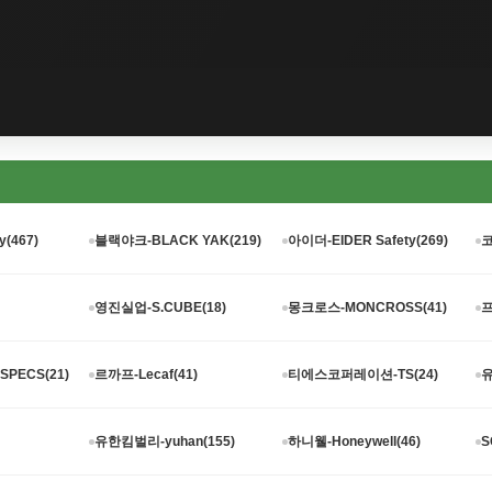
y(467)
블랙야크-BLACK YAK(219)
아이더-EIDER Safety(269)
코
영진실업-S.CUBE(18)
몽크로스-MONCROSS(41)
프
PECS(21)
르까프-Lecaf(41)
티에스코퍼레이션-TS(24)
유
유한킴벌리-yuhan(155)
하니웰-Honeywell(46)
S