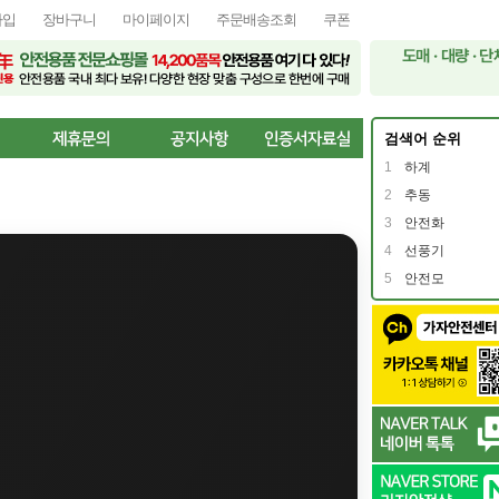
가입
장바구니
마이페이지
주문배송조회
쿠폰
검색어 순위
1
하계
2
추동
3
안전화
4
선풍기
5
안전모