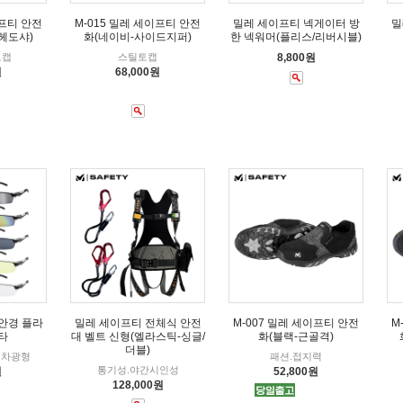
이프티 안전
M-015 밀레 세이프티 안전
밀레 세이프티 넥게이터 방
밀
헤도샤)
화(네이비-사이드지퍼)
한 넥워머(플리스/리버시블)
토캡
스틸토캡
8,800원
원
68,000원
안경 플라
밀레 세이프티 전체식 안전
M-007 밀레 세이프티 안전
M
타
대 벨트 신형(엘라스틱-싱글/
화(블랙-근골격)
더블)
색차광형
패션.접지력
통기성.야간시인성
원
52,800원
128,000원