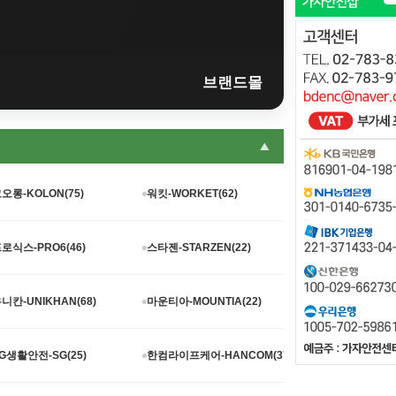
브랜드몰
▼
오롱-KOLON(75)
워킷-WORKET(62)
로식스-PRO6(46)
스타젠-STARZEN(22)
니칸-UNIKHAN(68)
마운티아-MOUNTIA(22)
G생활안전-SG(25)
한컴라이프케어-HANCOM(37)