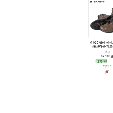
M-010 밀레 세
화(브라운-피로
쿠션
67,100
리뷰 4