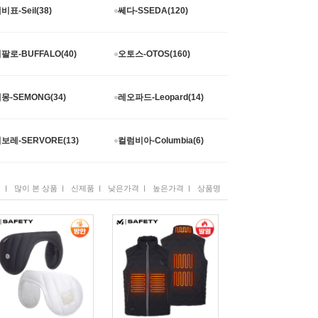
비표-Seil(38)
쎄다-SSEDA(120)
팔로-BUFFALO(40)
오토스-OTOS(160)
몽-SEMONG(34)
레오파드-Leopard(14)
보레-SERVORE(13)
컬럼비아-Columbia(6)
I
I
I
I
I
위
많이 본 상품
신제품
낮은가격
높은가격
상품명