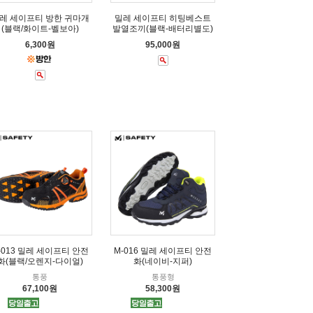
레 세이프티 방한 귀마개
밀레 세이프티 히팅베스트
(블랙/화이트-벨보아)
발열조끼(블랙-배터리별도)
6,300원
95,000원
-013 밀레 세이프티 안전
M-016 밀레 세이프티 안전
화(블랙/오렌지-다이얼)
화(네이비-지퍼)
통풍
통풍형
67,100원
58,300원