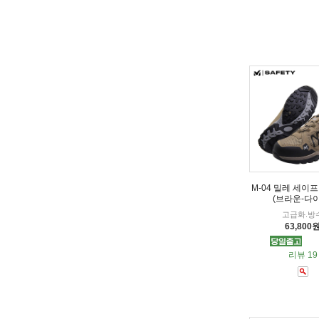
M-04 밀레 세이
(브라운-다
고급화.방
63,800
리뷰 19