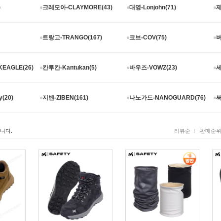
)
크레모아-CLAYMORE(43)
대영-Lonjohn(71)
제
트랑고-TRANGO(167)
코브-COV(75)
버
EAGLE(26)
칸투칸-Kantukan(5)
바우즈-VOWZ(23)
세
(20)
지벤-ZIBEN(161)
나노가드-NANOGUARD(76)
써
니다.
I
리뷰순
판매순