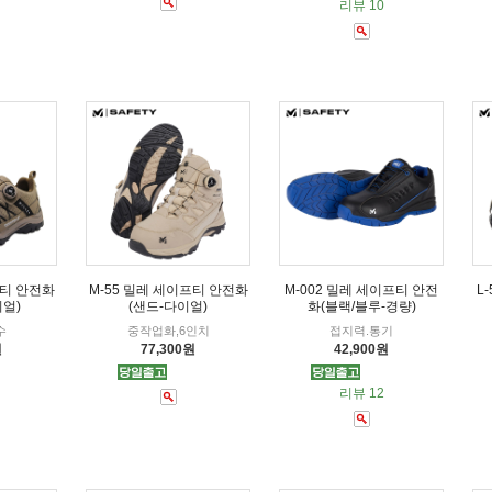
리뷰 10
프티 안전화
M-55 밀레 세이프티 안전화
M-002 밀레 세이프티 안전
L
이얼)
(샌드-다이얼)
화(블랙/블루-경량)
수
중작업화,6인치
접지력.통기
원
77,300원
42,900원
리뷰 12