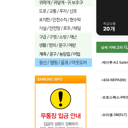
취급상품
20개
상세 카테고리
케이투-K2 Safet
네파-NEPA(80)
프로스펙스-PROS
쓰리엠-3M(517)