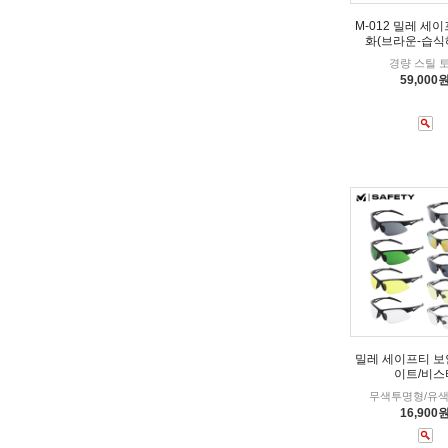
M-012 밀레 세
화(브라운-습식
경량 스틸 
59,000
밀레 세이프티 보
이트/비스
무색투명형/유
16,900