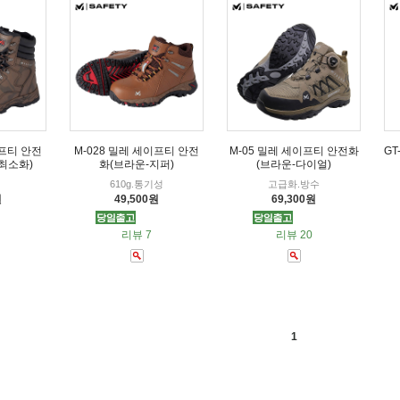
이프티 안전
M-028 밀레 세이프티 안전
M-05 밀레 세이프티 안전화
GT
최소화)
화(브라운-지퍼)
(브라운-다이얼)
610g.통기성
고급화.방수
원
49,500원
69,300원
리뷰 7
리뷰 20
1