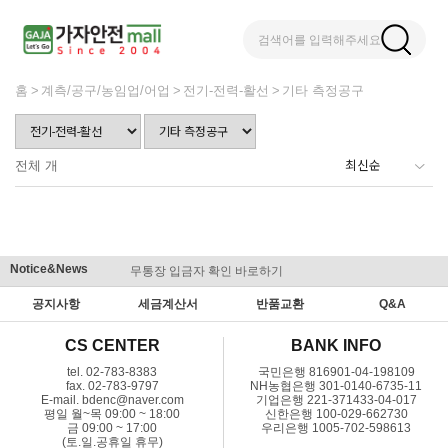
검색어를 입력해주세요
홈
계측/공구/농임업/어업
전기-전력-활선
기타 측정공구
전체
개
Notice&News
무통장 입금자 확인 바로하기
맞춤결제 
공지사항
세금계산서
반품교환
Q&A
CS CENTER
BANK INFO
tel. 02-783-8383
국민은행 816901-04-198109
fax. 02-783-9797
NH농협은행 301-0140-6735-11
E-mail. bdenc@naver.com
기업은행 221-371433-04-017
평일 월~목 09:00 ~ 18:00
신한은행 100-029-662730
금 09:00 ~ 17:00
우리은행 1005-702-598613
(토.일.공휴일 휴무)