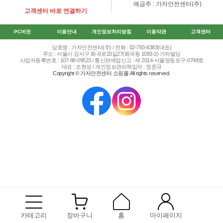
예금주 : 가자안전센터(주)
고객센터 바로 연결하기
PC버전
이용안내
개인정보처리방침
이용약관
고객센터
상호명 : 가자안전센터(주) / 전화 : 02-783-8383(대표)
주소 : 서울시 강서구 화곡로20길27(화곡동 1083-2) 가자빌딩
사업자등록번호 : 107-88-09523 / 통신판매업신고 : 제 2014-서울영등포구-0748호
대표 : 조현성 / 개인정보관리책임자 : 정준규
Copyright © 가자안전센터 쇼핑몰 All rights reserved.
카테고리
장바구니
홈
마이페이지