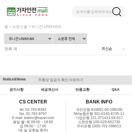
검색어를 입력해주세요
홈
브랜드몰
유니칸-UNIKHAN
전체
개
Notice&News
무통장 입금자 확인 바로하기
맞춤결제 
공지사항
세금계산서
반품교환
Q&A
CS CENTER
BANK INFO
tel. 02-783-8383
국민은행 816901-04-198109
fax. 02-783-9797
NH농협은행 301-0140-6735-11
E-mail. bdenc@naver.com
기업은행 221-371433-04-017
평일 월~목 09:00 ~ 18:00
신한은행 100-029-662730
금 09:00 ~ 17:00
우리은행 1005-702-598613
(토.일.공휴일 휴무)