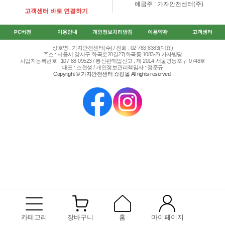
예금주 : 가자안전센터(주)
고객센터 바로 연결하기
PC버전
이용안내
개인정보처리방침
이용약관
고객센터
상호명 : 가자안전센터(주) / 전화 : 02-783-8383(대표)
주소 : 서울시 강서구 화곡로20길27(화곡동 1083-2) 가자빌딩
사업자등록번호 : 107-88-09523 / 통신판매업신고 : 제 2014-서울영등포구-0748호
대표 : 조현성 / 개인정보관리책임자 : 정준규
Copyright © 가자안전센터 쇼핑몰 All rights reserved.
카테고리
장바구니
홈
마이페이지