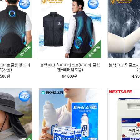
에어로쿨링 펠티어
블랙야크 S-에어베스트(네이비-쿨링
블랙야크 S-쿨토시
(차콜)
팬+배터리포함)
이
,500원
94,600원
4,9