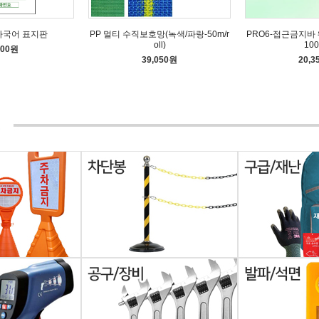
다국어 표지판
PP 멀티 수직보호망(녹색/파랑-50m/r
PRO6-접근금지바 
oll)
100
600원
39,050원
20,3