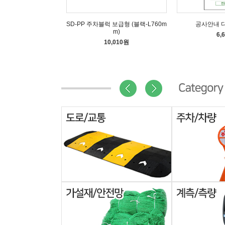
SD-PP 주차블럭 보급형 (블랙-L760m
공사안내 
m)
6,
10,010원