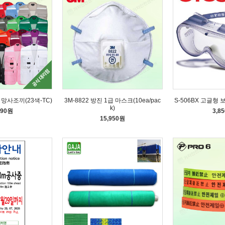
형 망사조끼(23색-TC)
3M-8822 방진 1급 마스크(10ea/pac
S-506BX 고글형
k)
590원
3,8
15,950원