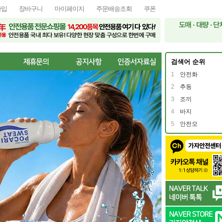
가입
장바구니
마이페이지
주문배송조회
쿠폰
검색어 순위
1
안전화
2
추동
3
조끼
4
바지
5
안전모