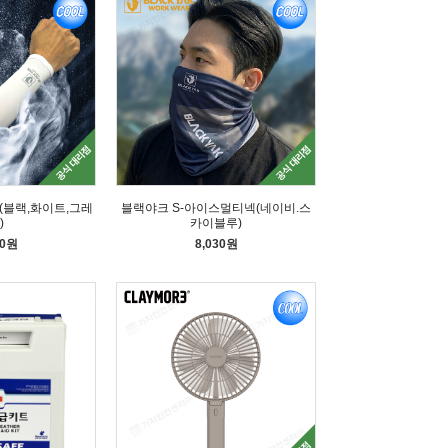
(블랙,화이트,그레
블랙야크 S-아이스멀티넥(네이비.스
)
카이블루)
50원
8,030원