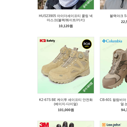
HUS23905 아이더세이프티 쿨링 넥
블랙야크 S
마스크(블랙/화이트/카키)
22
10,120원
K2-67S BE 케이투 세이프티 안전화
CB-601 컬럼비
(베이지-다이얼)
얼.
101,000원
94