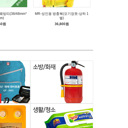
웨빙띠(38/48mm*
MR-성인용 방충복(모기장옷-상하 1
m)
벌)
50원
36,800원