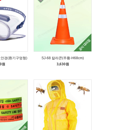
 보안경(환기구멍형)
SJ-68 칼라콘(주황-H68cm)
50원
3,630원