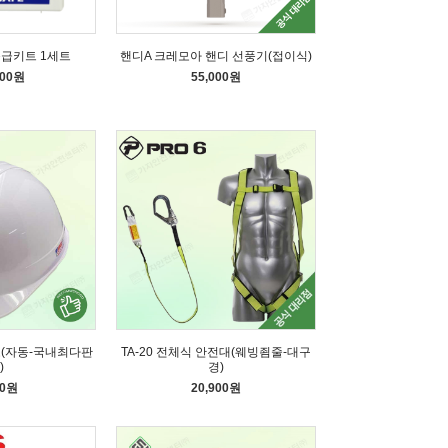
응급키트 1세트
핸디A 크레모아 핸디 선풍기(접이식)
000원
55,000원
모(자동-국내최다판
TA-20 전체식 안전대(웨빙죔줄-대구
)
경)
60원
20,900원