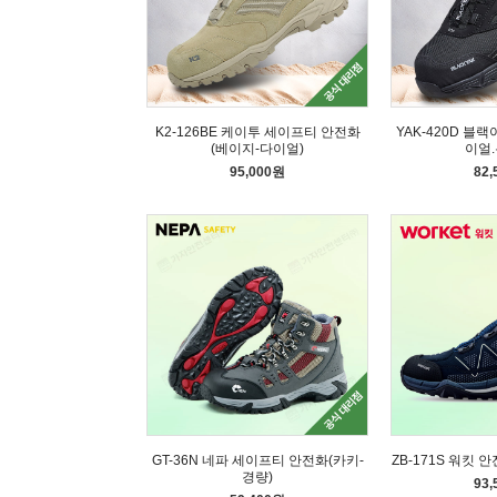
K2-126BE 케이투 세이프티 안전화
YAK-420D 블
(베이지-다이얼)
이얼.
95,000원
82
GT-36N 네파 세이프티 안전화(카키-
ZB-171S 워킷 
경량)
93