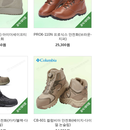
이지) 아이더세이프티
PRO6-110N 프로식스 안전화(브라운-
전화
지퍼)
50원
25,300원
안전화(카키/블랙-다
CB-601 컬럼비아 안전화(베이지-다이
얼)
얼.논슬립)