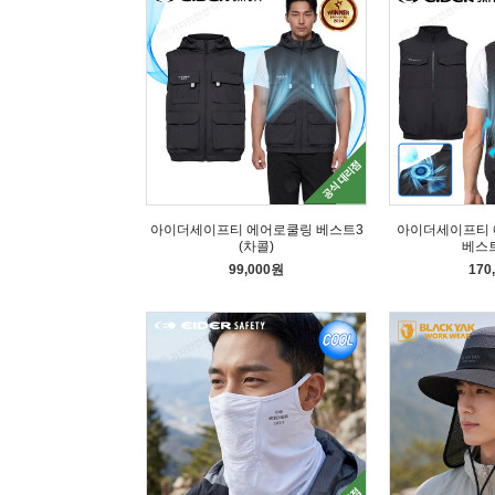
아이더세이프티 에어로쿨링 베스트3
아이더세이프티 
(차콜)
베스트
99,000원
170