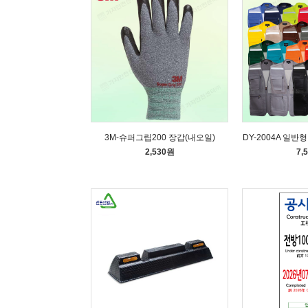
3M-슈퍼그립200 장갑(내오일)
DY-2004A 일반
2,530원
7,