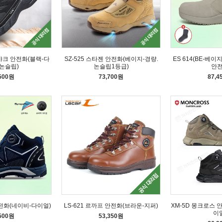
랙야크 안전화(블랙-다
SZ-525 스타젠 안전화(베이지-경량.
ES 614(BE-베
논슬립)
논슬립1등급)
안
,500원
73,700원
87,4
안전화(네이비-다이얼)
LS-621 르까프 안전화(브라운-지퍼)
XM-5D 몽크로스 
이
,500원
53,350원