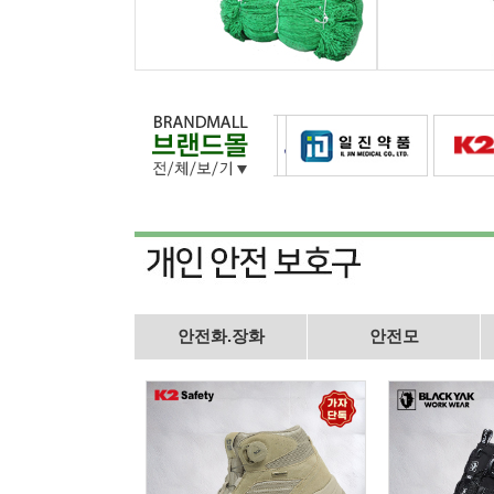
안전화.장화
안전모