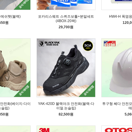
-메쉬햇(블랙)
포카리스웨트 스퀴즈보틀+분말세트
HW4-H 폭염
(4BOX-20팩)
,550원
120,
29,700원
아 안전화(베이지-다이
YAK-420D 블랙야크 안전화(블랙-다
투구형 쎄다 안전
논슬립)
이얼.논슬립)
매
,350원
82,500원
5,0