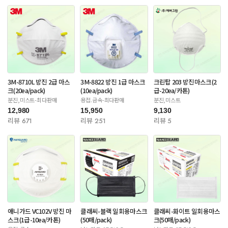
3M-8710L 방진 2급 마스
3M-8822 방진 1급 마스크
크린탑 203 방진마스크(2
크(20ea/pack)
(10ea/pack)
급-20ea/카톤)
분진,미스트-최다판매
용접.금속-최다판매
분진,미스트
12,980
15,950
9,130
리뷰 671
리뷰 251
리뷰 5
애니가드 VC102V 방진 마
클래씨-블랙 일회용마스크
클래씨-화이트 일회용마스
스크(1급-10ea/카톤)
(50매/pack)
크(50매/pack)