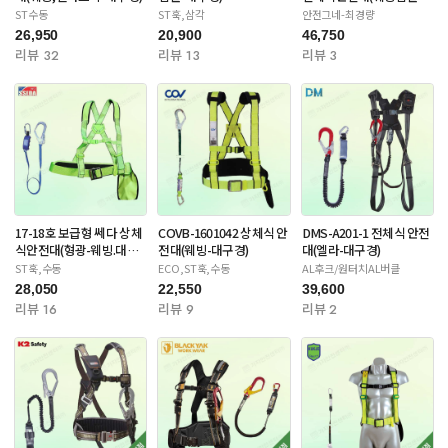
대구경)
ST수동
ST훅,삼각
안전그네-최경량
26,950
20,900
46,750
리뷰 32
리뷰 13
리뷰 3
17-18호 보급형 쎄다 상체
COVB-1601042 상체식 안
DMS-A201-1 전체식 안전
식안전대(형광-웨빙.대구
전대(웨빙-대구경)
대(엘라-대구경)
경)
ST훅,수동
ECO,ST훅,수동
AL후크/원터치AL버클
28,050
22,550
39,600
리뷰 16
리뷰 9
리뷰 2