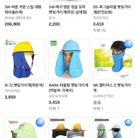
SW-바론 카본 스틸 대형
SW-메쉬 영문 정글 모자
DS-목그늘타올 햇빛가리
파라솔(5색)
햇빛가리개(차양-일체형)
개(안전모용)
파라솔+받침대 세트
망사
자외선차단
206,800
2,200
3,410
리뷰 10
XI-72 햇빛가리개(파랑색)
NARA-타올형 햇빛가리개
NA-멀티마스크 햇빛가리
(하늘색-극세사)
개
자외선차단
모든모자사용
UV.자외선 차단
3,850
3,410
품절
리뷰 7
리뷰 1