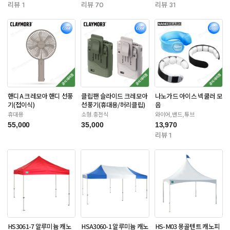
리뷰 1
리뷰 70
리뷰 31
핸디A 크레모아 핸디 선풍
클립팬 슬라이드 크레모아
나노가드 아이스 넥쿨러 모
기(접이식)
선풍기(휴대용/허리클립)
음
휴대용
소형.충전식
와이어,밴드,튜브
55,000
35,000
13,970
리뷰 1
HS3061-7 알루미늄 캐노
HSA3060-1 알루미늄 캐노
HS-M03 몽골텐트 캐노피