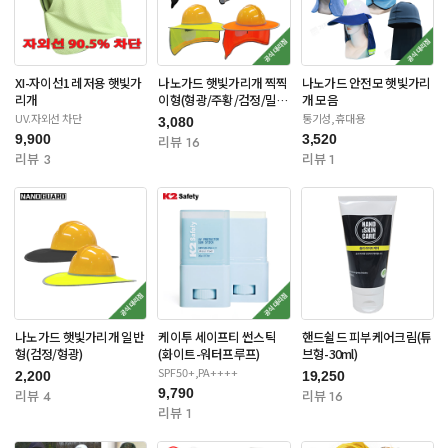
XI-자이선1 레저용 햇빛가
나노가드 햇빛가리개 찍찍
나노가드 안전모 햇빛가리
리개
이형(형광/주황/검정/밀리
개 모음
터리)
UV.자외선 차단
통기성,휴대용
3,080
9,900
3,520
리뷰 16
리뷰 3
리뷰 1
나노가드 햇빛가리개 일반
케이투 세이프티 썬스틱
핸드쉴드 피부케어크림(튜
형(검정/형광)
(화이트-워터프루프)
브형-30ml)
SPF50+,PA++++
2,200
19,250
9,790
리뷰 4
리뷰 16
리뷰 1