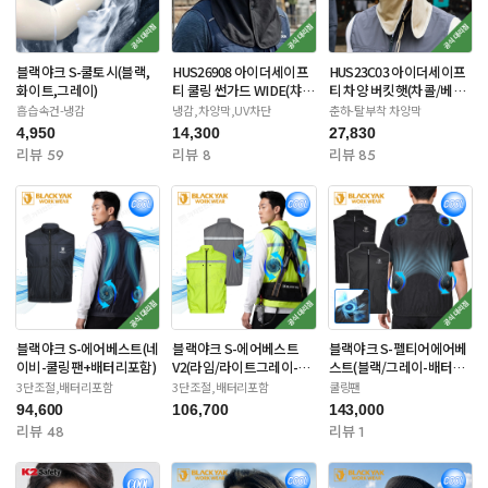
블랙야크 S-쿨토시(블랙,
HUS26908 아이더세이프
HUS23C03 아이더세이프
화이트,그레이)
티 쿨링 썬가드 WIDE(챠
티 차양 버킷햇(차콜/베이
콜/네이비)
지/라이트카키)
흡습속건-냉감
냉감,차양막,UV차단
춘하-탈부착 차양막
4,950
14,300
27,830
리뷰 59
리뷰 8
리뷰 85
블랙야크 S-에어베스트(네
블랙야크 S-에어베스트
블랙야크 S-펠티어에어베
이비-쿨링팬+배터리포함)
V2(라임/라이트그레이-쿨
스트(블랙/그레이-배터리
링팬) 배터리포함
별도)
3단조절,배터리포함
3단조절,배터리포함
쿨링팬
94,600
106,700
143,000
리뷰 48
리뷰 1