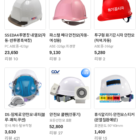
SSEDA4 투명창 내열모(자
파스텔 쎄다 안전모(자동-
투구형 화기감시자 안전모
동-반투명흑색창)
여성용)
(적색.자동)
PC.ABE종-420gr
ABE-326gr.최경량
ABE종-366gr
23,650
9,130
5,280
리뷰 10
리뷰 3
리뷰 2
DS-땀제로 안전모 내피(블
안전모 쿨팬(선풍기)
휴식알리미-안전모스티커
루-쾌적.쿠션)
(온열질환예방)
모든안전모 호환
망사.메쉬-탈부착형
표면온도.90*40mm
52,800
3,630
1,400
리뷰 27
리뷰 421
리뷰 15