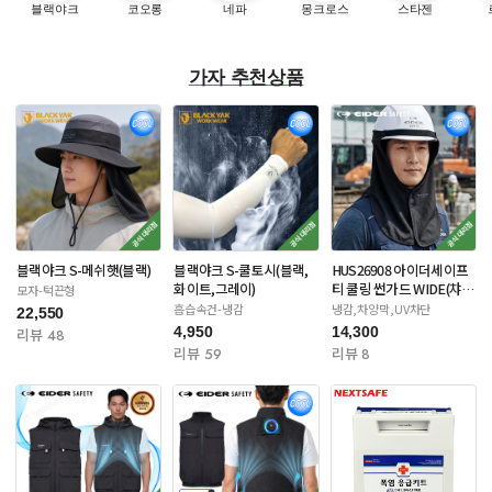
블랙야크
코오롱
네파
몽크로스
스타젠
가자 추천상품
블랙야크 S-메쉬햇(블랙)
블랙야크 S-쿨토시(블랙,
HUS26908 아이더세이프
화이트,그레이)
티 쿨링 썬가드 WIDE(챠
모자-턱끈형
콜/네이비)
흡습속건-냉감
냉감,차양막,UV차단
22,550
4,950
14,300
리뷰 48
리뷰 59
리뷰 8