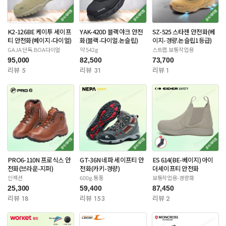
K2-126BE 케이투 세이프
YAK-420D 블랙야크 안전
SZ-525 스타젠 안전화(베
티 안전화(베이지-다이얼)
화(블랙-다이얼.논슬립)
이지-경량.논슬립1등급)
GAJA 단독.BOA다이얼
약 542g
스트랩.보통작업용
95,000
82,500
73,700
리뷰 5
리뷰 31
리뷰 1
PRO6-110N 프로식스 안
GT-36N 네파 세이프티 안
ES 614(BE-베이지) 아이
전화(브라운-지퍼)
전화(카키-경량)
더세이프티 안전화
인젝션
600g.통풍
보통작업용-경량화
25,300
59,400
87,450
리뷰 18
리뷰 153
리뷰 2