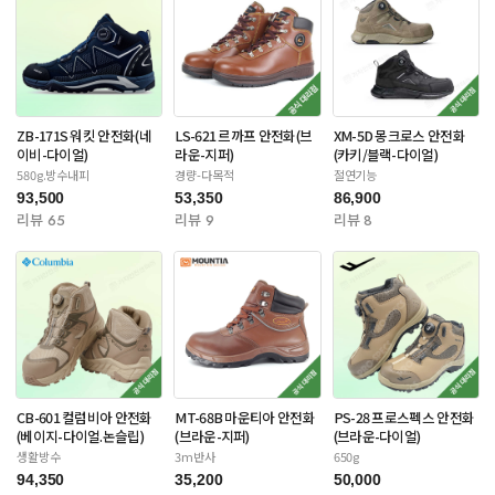
ZB-171S 워킷 안전화(네
LS-621 르까프 안전화(브
XM-5D 몽크로스 안전화
이비-다이얼)
라운-지퍼)
(카키/블랙-다이얼)
580g.방수내피
경량-다목적
절연기능
93,500
53,350
86,900
리뷰 65
리뷰 9
리뷰 8
CB-601 컬럼비아 안전화
MT-68B 마운티아 안전화
PS-28 프로스펙스 안전화
(베이지-다이얼.논슬립)
(브라운-지퍼)
(브라운-다이얼)
생활방수
3m반사
650g
94,350
35,200
50,000