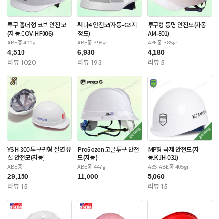
투구 홀더형 코브 안전모
쎄다4 안전모(자동-GS지
투구형 동명 안전모(자동
(자동.COV-HF006)
정모)
AM-801)
ABE종-400g
ABE종-398gr
ABE종-385gr
4,510
6,930
4,180
리뷰 1020
리뷰 193
리뷰 5
YSH-300 투구귀형 절연 유
Pro6 ezen 고글투구 안전
MP형 국제 안전모(자
신 안전모(자동)
모(자동)
동.KJH-031)
ABE종
ABE종-447g
ABS-ABE종-405gr
29,150
11,000
5,060
리뷰 15
리뷰 15