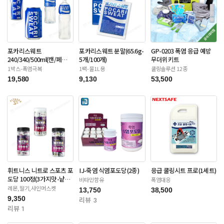
포카리스웨트
포카리스웨트 분말(65.6g-
GP-0203 폭염 응급 예방
240/340/500ml(캔/페
5개/100개)
무더위키트
트-12/20/24/30입)
1박스-폭염극복
1팩-물1L용
쿨링솔루션 12종
19,580
9,130
53,500
휘트니스 니트로 스포츠 포
IJ-죽염 식염포도당(2종)
응급 쿨링시트 프로(1세트)
도당 100정(3가지맛-낱개
비타민함유
폭염대응
포장)
레몬,딸기,샤인머스켓
13,750
38,500
9,350
리뷰 3
리뷰 1