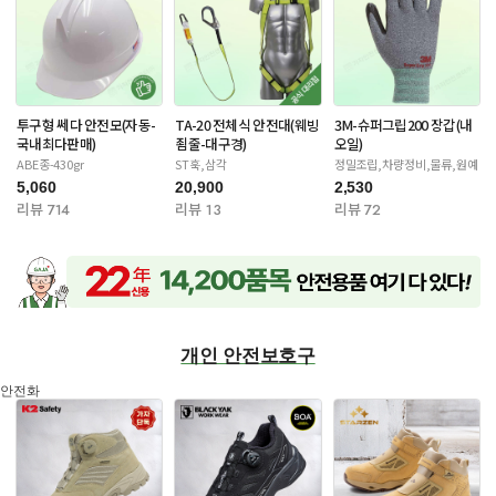
투구형 쎄다 안전모(자동-
TA-20 전체식 안전대(웨빙
3M-슈퍼그립200 장갑(내
국내최다판매)
죔줄-대구경)
오일)
ABE종-430gr
ST훅,삼각
정밀조립,차량정비,물류,원예
5,060
20,900
2,530
리뷰 714
리뷰 13
리뷰 72
개인 안전보호구
안전화