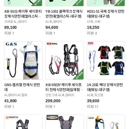
KB-9101 케이투 세이프티
YB-1001 블랙야크 상체식
K031-51 국제 상체식 안전
상체식안전대(엘라스틱-
안전대(엘라스틱-대구경)
대(웨빙-대구경)
대구경)
브라운 AL,원터치
AL훅,원터치
ST훅,수동
89,100
94,600
19,250
리뷰 1
리뷰 1
리뷰 3
GNS-벨트형 전체식 안전
KB-9503Y 케이투 세이프
14-23호 쎄다 상체식안전
대
티 전체식안전대(일체형죔
대(웨빙-대구경)
줄-더블대구경)
AL원터치-AL엘라
안전그네-AL훅,원터치
AL훅,최신형
41,800
209,000
39,600
리뷰 1
리뷰 1
리뷰 11