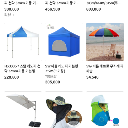
피 천막 32mm 기둥 기본
피 천막 32mm 기둥 기본
3X3m/4X4m/5X5m(주문
형 3X3m(주문제작품)
형 3X6m(주문제작품)
제작품)
330,000
456,500
803,000
리뷰 1
HS3060-7 스틸 캐노피 천
SW 하울 캐노피 기본형
SW-바론 레트로 무지개 파
막 32mm 기둥 기본형
2*2m(모기장)
라솔
3X3m(주문제작품)
벽면포함
228,800
34,540
305,800