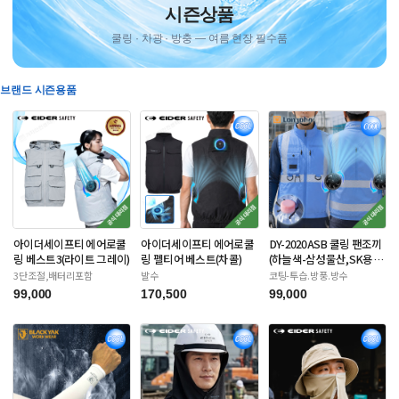
시즌상품
쿨링 · 차광 · 방충 — 여름 현장 필수품
브랜드 시즌용품
아이더세이프티 에어로쿨
아이더세이프티 에어로쿨
DY-2020ASB 쿨링 팬조끼
링 베스트3(라이트 그레이)
링 펠티어 베스트(차콜)
(하늘색-삼성물산,SK용)
배터리포함
3단조절,배터리포함
발수
코팅-투습.방풍.방수
99,000
170,500
99,000