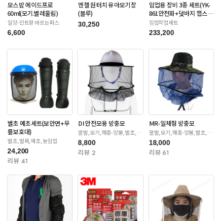
모스밤 에이드프로
엔젤 원터치 유아모기장
임업용 장비 3종 세트(YK-
60ml(모기.벌레물림)
(블루)
861안전화+덧바지 챕스
+안전장갑)
일양-민트향 바르는파스
임업작업세트
30,250
6,600
233,200
벌초 예초세트(보안면+무
DI 안전모용 방충모
MR-일체형 방충모
릎보호대)
말벌,모기,해충-양봉,벌초,제
말벌,모기,해충-양봉,벌초,제
초
초
벌초,벌목,예초,농임업
8,800
18,000
24,200
리뷰 2
리뷰 61
리뷰 41