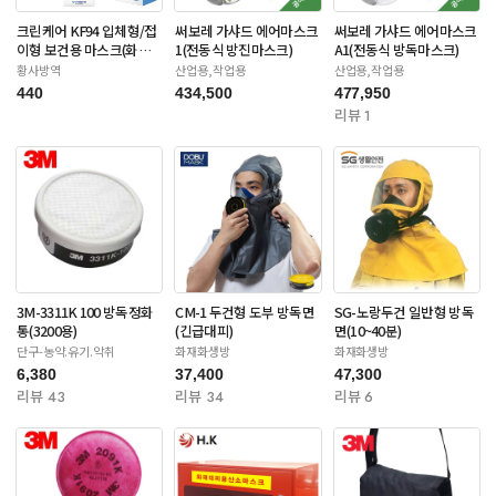
크린케어 KF94 입체형/접
써보레 가샤드 에어마스크
써보레 가샤드 에어마스크
이형 보건용 마스크(화이
1(전동식 방진마스크)
A1(전동식 방독마스크)
트/블랙-대형)
황사방역
산업용,작업용
산업용,작업용
440
434,500
477,950
리뷰 1
3M-3311K 100 방독정화
CM-1 두건형 도부 방독면
SG-노랑두건 일반형 방독
통(3200용)
(긴급대피)
면(10~40분)
단구-농약.유기.악취
화재화생방
화재화생방
6,380
37,400
47,300
리뷰 43
리뷰 34
리뷰 6