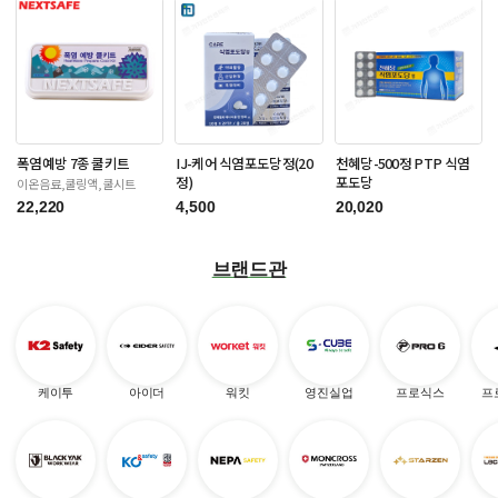
폭염예방 7종 쿨키트
IJ-케어 식염포도당정(20
천혜당-500정 PTP 식염
정)
포도당
이온음료,쿨링액,쿨시트
22,220
4,500
20,020
브랜드관
케이투
아이더
워킷
영진실업
프로식스
프