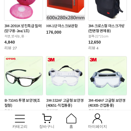
3M-2091K 방진특급 필터
HK-1단 마스크보관함
3M-크로스형 마스크가방
(양구용-2ea/1조)
(전면형 면체용)
176,000
석면,방사능,용
블랙-22*21cm
접-6000/65020/7000S
4,840
12,650
리뷰 27
리뷰 4
B-710AS 투명 보안경(조
3M-332AF 고글형 보안경
3M-454AF 고글형 보안경
절형)
(40651-직접통풍)
(40305-간접통풍)
오토스
충격방지
충격/물질튐방지
9,350
3,630
14,300
리뷰 175
리뷰 9
리뷰 12
카테고리
장바구니
홈
마이페이지