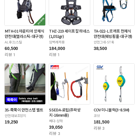
MTH-01 마운티아 상체식
THZ-219 세이프짚 하네스
TA-022-L 르까프 전체식
안전대(엘라스틱-대구경)
(1,051gr)
안전대(웨빙죔줄-대구경)
AL후크/스틸
암벽레저용
안전그네-ST훅
60,500
184,000
38,500
리뷰 1
리뷰 1
3S-쭉쭉이 안전스텝 벨트
SSEDA-로립(추락방
COV 미니블럭(3~8.5M)
지-16mm용)
안전대보조장치
코브
쎄다-상하
19,250
181,500
39,050
리뷰 3
리뷰 3