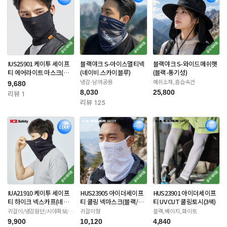
IUS25901 케이투 세이프
블랙야크 S-아이스멀티넥
블랙야크 S-와이드메쉬햇
티 에어라이트 마스크(블
(네이비.스카이블루)
(블랙-통기성)
랙/아이보리)
냉감-남여공용
메쉬소재,흡습속건
9,680
8,030
25,800
리뷰 1
리뷰 125
IUA21910 케이투 세이프
HUS23905 아이더세이프
HUS23901 아이더세이프
티 하이크 넥스카프(네이
티 쿨링 넥마스크(블랙/화
티 UV CUT 쿨링토시(3색)
비/화이트/베이지)
이트/카키)
귀걸이/냉감원단/시야확보/자
귀걸이형
블랙,베이지,화이트
외선차단
9,900
10,120
4,840