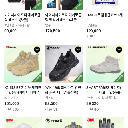
아이더세이프티 에어로쿨
아이더세이프티 에어로쿨
HW4-H 폭염응급키트 1세
링 베스트3(차콜)
링 펠티어 베스트(차콜)
트
3단조절,배터리포함
발수
폭염대응
99,000
170,500
120,000
리뷰 1
K2-67S BE 케이투 세이프
YAK-420D 블랙야크 안전
SMART 605(E2-베이지)
티 안전화(베이지-다이얼)
화(블랙-다이얼.논슬립)
아이더세이프티 안전화(스
틸토캡)
620g.6인치
약 542g
스마트-다이얼.보통작업
101,000
82,500
89,320
리뷰 338
리뷰 31
리뷰 40