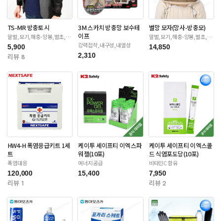
TS-MR 방충토시
3M 스카치 방충망 보수테
벌망 모자(망사-방충모)
이프
말벌,모기,해충-양봉,벌초,제
말벌,모기,해충-양봉,벌초,제
초
초
강력접착,내구성,내열성
5,900
14,850
2,310
리뷰 8
HW4-H 폭염응급키트 1세
케이투 세이프티 이엑스파
케이투 세이프티 이엑스콜
트
워젤(10포)
드 식염포도당(10포)
폭염대응
에너지공급
비타민C 함유
120,000
15,400
7,950
리뷰 1
리뷰 2