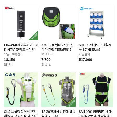
IUA24920 케이투세이프티
AM-1구용 멀티 안전모걸
SHC-9S 안전모 보관함(9
K-시그널(전자호루라기)
이대(그린-개인보관함)
구-82*H155cm)
25g-USB충전식
30*33cm
스틸.분체
18,150
7,700
517,000
리뷰 1
리뷰 4
GNS-보급형 상체식 안전
TA-20 전체식 안전대(웨빙
SAH-1001 허리벨트 쎄다
대(웨빙,엘라스틱-대구경)
죔줄-대구경)
전체식안전대(웨빙죔줄-