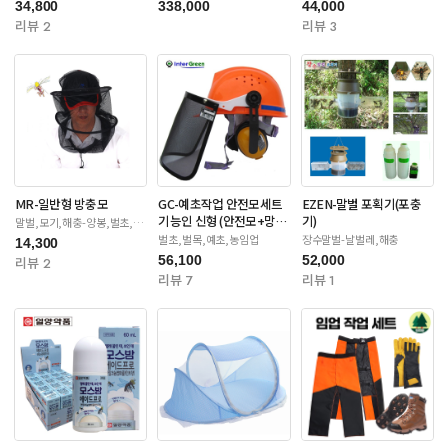
34,800
338,000
44,000
리뷰 2
리뷰 3
MR-일반형 방충모
GC-예초작업 안전모세트
EZEN-말벌 포획기(포충
기능인 신형 (안전모+망
기)
말벌,모기,해충-양봉,벌초,제
초
+귀마개)
벌초,벌목,예초,농임업
장수말벌-날벌레,해충
14,300
56,100
52,000
리뷰 2
리뷰 7
리뷰 1