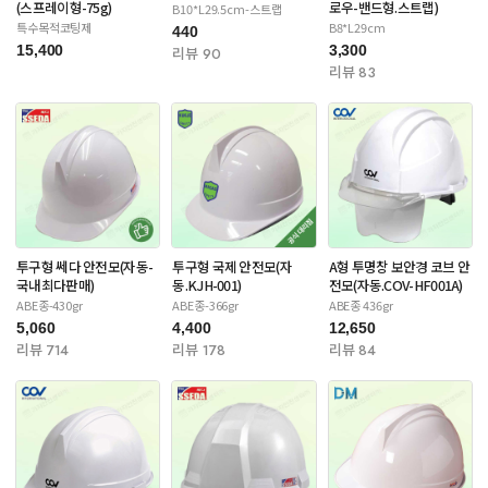
(스프레이형-75g)
로우-밴드형.스트랩)
B10*L29.5cm-스트랩
특수목적코팅제
B8*L29cm
440
15,400
3,300
리뷰 90
리뷰 83
투구형 쎄다 안전모(자동-
투구형 국제 안전모(자
A형 투명창 보안경 코브 안
국내최다판매)
동.KJH-001)
전모(자동.COV-HF001A)
ABE종-430gr
ABE종-366gr
ABE종 436gr
5,060
4,400
12,650
리뷰 714
리뷰 178
리뷰 84