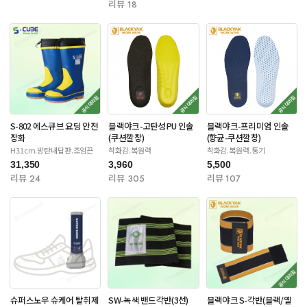
리뷰 18
S-802 에스큐브 요딩 안전
블랙야크-고탄성PU 인솔
블랙야크-프리미엄 인솔
장화
(쿠션깔창)
(향균-쿠션깔창)
H31cm.방탄내답판.조임끈
착화감.복원력
착화감.복원력.통기
31,350
3,960
5,500
리뷰 24
리뷰 305
리뷰 107
슈퍼스노우 슈케어 탈취제
SW-녹색 밴드각반(3선)
블랙야크 S-각반(블랙/옐