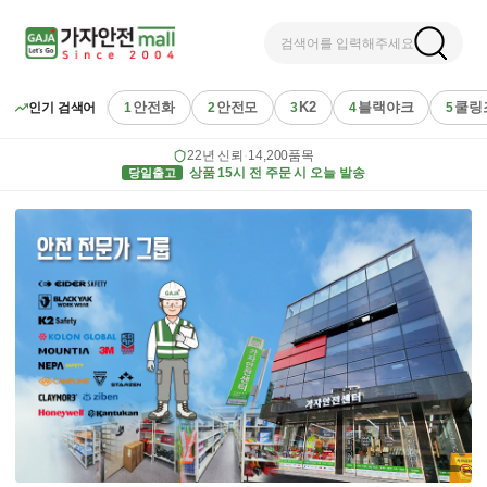
검색어를 입력해주세요
안전화
안전모
K2
블랙야크
쿨링
인기 검색어
1
2
3
4
5
22년 신뢰
·
14,200품목
당일출고
상품 15시 전 주문 시 오늘 발송