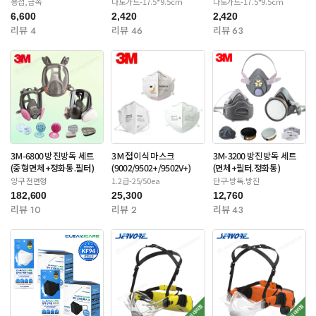
용접,금속
나노가드-17.5*9.5cm
나노가드-17.5*9.5cm
6,600
2,420
2,420
리뷰 4
리뷰 46
리뷰 63
3M-6800 방진방독 세트
3M 접이식 마스크
3M-3200 방진방독 세트
(중형면체+정화통.필터)
(9002/9502+/9502V+)
(면체+필터.정화통)
양구 전면형
1.2급-25/50ea
단구-방독.방진
182,600
25,300
12,760
리뷰 10
리뷰 2
리뷰 43