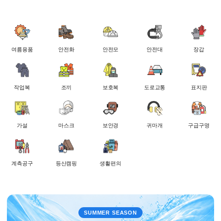
여름용품
안전화
안전모
안전대
장갑
작업복
조끼
보호복
도로교통
표지판
가설
마스크
보안경
귀마개
구급구명
계측공구
등산캠핑
생활편의
SUMMER SEASON