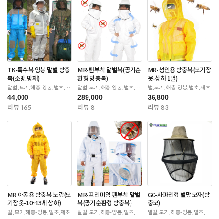
TK-특수복 양봉 말벌 방충
MR-팬부착 말벌복(공기순
MR-성인용 방충복(모기장
복(소방.방재)
환형 방충복)
옷-상하 1벌)
말벌,모기,해충-양봉,벌초,제
말벌,모기,해충-양봉,벌초,제
벌,모기,해충-양봉,벌초,제초
초
초
44,000
289,000
36,800
리뷰 165
리뷰 8
리뷰 83
MR 아동용 방충복 노랑(모
MR-프리미엄 팬부착 말벌
GC-사파리형 벌망모자(방
기장옷-10~13세 상하)
복(공기순환형 방충복)
충모)
벌,모기,해충-양봉,벌초,제초
말벌,모기,해충-양봉,벌초,제
말벌,모기,해충-양봉,벌초,제
초
초