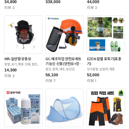
34,800
338,000
44,000
리뷰 2
리뷰 3
MR-일반형 방충모
GC-예초작업 안전모세트
EZEN-말벌 포획기(포충
기능인 신형 (안전모+망
기)
말벌,모기,해충-양봉,벌초,제
초
+귀마개)
벌초,벌목,예초,농임업
장수말벌-날벌레,해충
14,300
56,100
52,000
리뷰 2
리뷰 7
리뷰 1