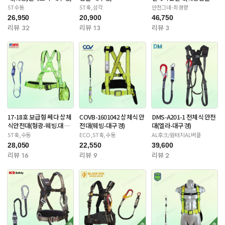
대구경)
ST수동
ST훅,삼각
안전그네-최경량
26,950
20,900
46,750
리뷰 32
리뷰 13
리뷰 3
17-18호 보급형 쎄다 상체
COVB-1601042 상체식 안
DMS-A201-1 전체식 안전
식안전대(형광-웨빙.대구
전대(웨빙-대구경)
대(엘라-대구경)
경)
ST훅,수동
ECO,ST훅,수동
AL후크/원터치AL버클
28,050
22,550
39,600
리뷰 16
리뷰 9
리뷰 2