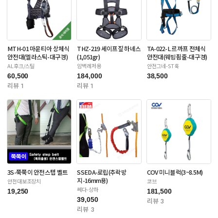
MTH-01 마운티아 상체식
THZ-219 세이프짚 하네스
TA-022-L 르까프 전체식
안전대(엘라스틱-대구경)
(1,051gr)
안전대(웨빙죔줄-대구경)
AL후크/스틸
암벽레저용
안전그네-ST훅
60,500
184,000
38,500
리뷰 1
리뷰 1
3S-쭉쭉이 안전스텝 벨트
SSEDA-로립(추락방
COV 미니블럭(3~8.5M)
지-16mm용)
안전대보조장치
코브
쎄다-상하
19,250
181,500
39,050
리뷰 3
리뷰 3