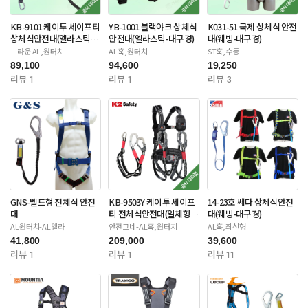
KB-9101 케이투 세이프티
YB-1001 블랙야크 상체식
K031-51 국제 상체식 안전
상체식안전대(엘라스틱-
안전대(엘라스틱-대구경)
대(웨빙-대구경)
대구경)
브라운 AL,원터치
AL훅,원터치
ST훅,수동
89,100
94,600
19,250
리뷰 1
리뷰 1
리뷰 3
GNS-벨트형 전체식 안전
KB-9503Y 케이투 세이프
14-23호 쎄다 상체식안전
대
티 전체식안전대(일체형죔
대(웨빙-대구경)
줄-더블대구경)
AL원터치-AL엘라
안전그네-AL훅,원터치
AL훅,최신형
41,800
209,000
39,600
리뷰 1
리뷰 1
리뷰 11