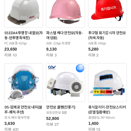
SSEDA4 투명창 내열모(자
파스텔 쎄다 안전모(자동-
투구형 화기감시자 안전모
동-반투명흑색창)
여성용)
(적색.자동)
PC.ABE종-420gr
ABE-326gr.최경량
ABE종-366gr
23,650
9,130
5,280
리뷰 10
리뷰 3
리뷰 2
DS-땀제로 안전모 내피(블
안전모 쿨팬(선풍기)
휴식알리미-안전모스티커
루-쾌적.쿠션)
(온열질환예방)
모든안전모 호환
망사.메쉬-탈부착형
표면온도.90*40mm
52,800
3,630
1,400
리뷰 27
리뷰 421
리뷰 15