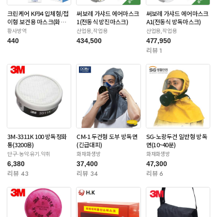
크린케어 KF94 입체형/접
써보레 가샤드 에어마스크
써보레 가샤드 에어마스크
이형 보건용 마스크(화이
1(전동식 방진마스크)
A1(전동식 방독마스크)
트/블랙-대형)
황사방역
산업용,작업용
산업용,작업용
440
434,500
477,950
리뷰 1
3M-3311K 100 방독정화
CM-1 두건형 도부 방독면
SG-노랑두건 일반형 방독
통(3200용)
(긴급대피)
면(10~40분)
단구-농약.유기.악취
화재화생방
화재화생방
6,380
37,400
47,300
리뷰 43
리뷰 34
리뷰 6