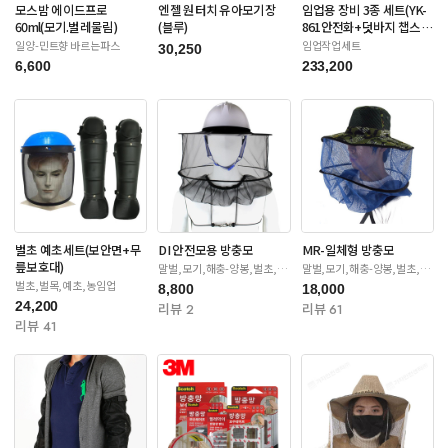
모스밤 에이드프로
엔젤 원터치 유아모기장
임업용 장비 3종 세트(YK-
60ml(모기.벌레물림)
(블루)
861안전화+덧바지 챕스
+안전장갑)
일양-민트향 바르는파스
임업작업세트
30,250
6,600
233,200
벌초 예초세트(보안면+무
DI 안전모용 방충모
MR-일체형 방충모
릎보호대)
말벌,모기,해충-양봉,벌초,제
말벌,모기,해충-양봉,벌초,제
초
초
벌초,벌목,예초,농임업
8,800
18,000
24,200
리뷰 2
리뷰 61
리뷰 41