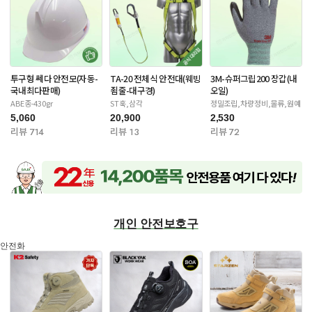
투구형 쎄다 안전모(자동-
TA-20 전체식 안전대(웨빙
3M-슈퍼그립200 장갑(내
국내최다판매)
죔줄-대구경)
오일)
ABE종-430gr
ST훅,삼각
정밀조립,차량정비,물류,원예
5,060
20,900
2,530
리뷰 714
리뷰 13
리뷰 72
개인 안전보호구
안전화