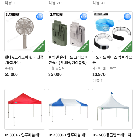
리뷰 1
리뷰 70
리뷰 31
핸디A 크레모아 핸디 선풍
클립팬 슬라이드 크레모아
나노가드 아이스 넥쿨러 모
기(접이식)
선풍기(휴대용/허리클립)
음
휴대용
소형.충전식
와이어,밴드,튜브
55,000
35,000
13,970
리뷰 1
HS3061-7 알루미늄 캐노
HSA3060-1 알루미늄 캐노
HS-M03 몽골텐트 캐노피