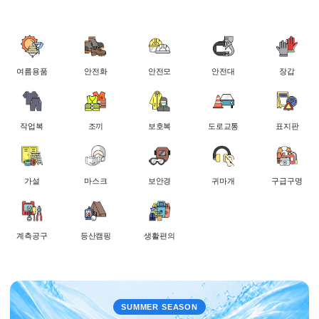
여름용품
안전화
안전모
안전대
장갑
작업복
조끼
보호복
도로교통
표지판
가설
마스크
보안경
귀마개
구급구명
계측공구
등산캠핑
생활편의
SUMMER SEASON