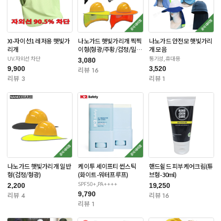
XI-자이선1 레저용 햇빛가
나노가드 햇빛가리개 찍찍
나노가드 안전모 햇빛가리
리개
이형(형광/주황/검정/밀리
개 모음
터리)
UV.자외선 차단
통기성,휴대용
3,080
9,900
3,520
리뷰 16
리뷰 3
리뷰 1
나노가드 햇빛가리개 일반
케이투 세이프티 썬스틱
핸드쉴드 피부케어크림(튜
형(검정/형광)
(화이트-워터프루프)
브형-30ml)
SPF50+,PA++++
2,200
19,250
9,790
리뷰 4
리뷰 16
리뷰 1