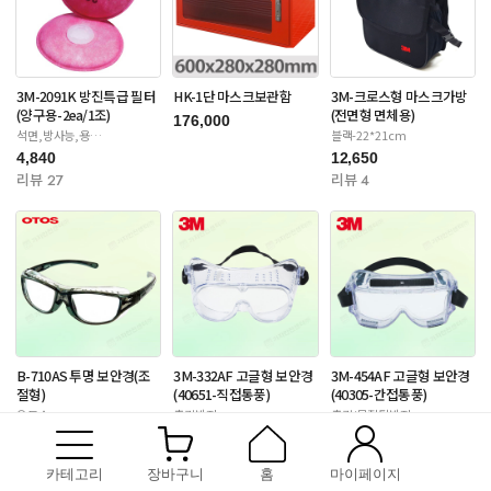
3M-2091K 방진특급 필터
HK-1단 마스크보관함
3M-크로스형 마스크가방
(양구용-2ea/1조)
(전면형 면체용)
176,000
석면,방사능,용
블랙-22*21cm
접-6000/65020/7000S
4,840
12,650
리뷰 27
리뷰 4
B-710AS 투명 보안경(조
3M-332AF 고글형 보안경
3M-454AF 고글형 보안경
절형)
(40651-직접통풍)
(40305-간접통풍)
오토스
충격방지
충격/물질튐방지
9,350
3,630
14,300
리뷰 175
리뷰 9
리뷰 12
카테고리
장바구니
홈
마이페이지