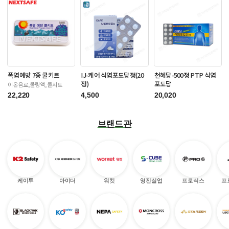
폭염예방 7종 쿨키트
IJ-케어 식염포도당정(20
천혜당-500정 PTP 식염
정)
포도당
이온음료,쿨링액,쿨시트
22,220
4,500
20,020
브랜드관
케이투
아이더
워킷
영진실업
프로식스
프