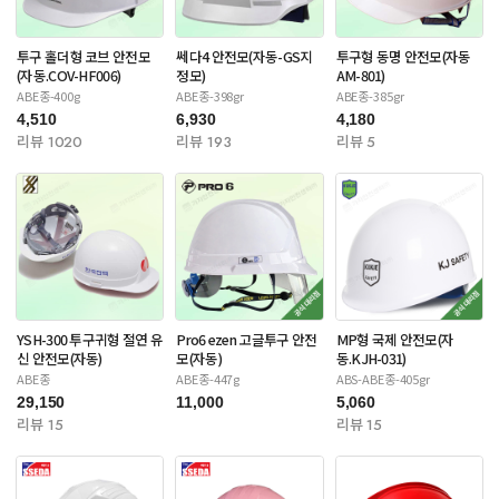
투구 홀더형 코브 안전모
쎄다4 안전모(자동-GS지
투구형 동명 안전모(자동
(자동.COV-HF006)
정모)
AM-801)
ABE종-400g
ABE종-398gr
ABE종-385gr
4,510
6,930
4,180
리뷰 1020
리뷰 193
리뷰 5
YSH-300 투구귀형 절연 유
Pro6 ezen 고글투구 안전
MP형 국제 안전모(자
신 안전모(자동)
모(자동)
동.KJH-031)
ABE종
ABE종-447g
ABS-ABE종-405gr
29,150
11,000
5,060
리뷰 15
리뷰 15