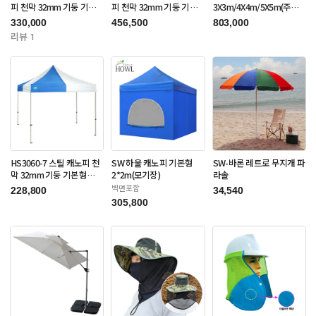
피 천막 32mm 기둥 기본
피 천막 32mm 기둥 기본
3X3m/4X4m/5X5m(주문
형 3X3m(주문제작품)
형 3X6m(주문제작품)
제작품)
330,000
456,500
803,000
리뷰 1
HS3060-7 스틸 캐노피 천
SW 하울 캐노피 기본형
SW-바론 레트로 무지개 파
막 32mm 기둥 기본형
2*2m(모기장)
라솔
3X3m(주문제작품)
벽면포함
228,800
34,540
305,800