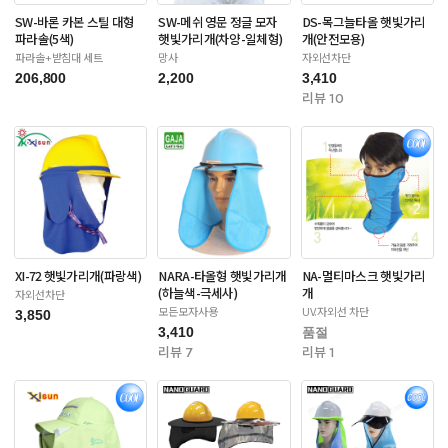
SW-바론 카본 스틸 대형
SW-메쉬 영문 정글 모자
DS-목그늘타올 햇빛가리
파라솔(5색)
햇빛가리개(차양-일체형)
개(안전모용)
파라솔+받침대 세트
망사
자외선차단
206,800
2,200
3,410
리뷰 10
XI-72 햇빛가리개(파랑색)
NARA-타올형 햇빛가리개
NA-멀티마스크 햇빛가리
(하늘색-극세사)
개
자외선차단
모든모자사용
UV.자외선 차단
3,850
3,410
품절
리뷰 7
리뷰 1