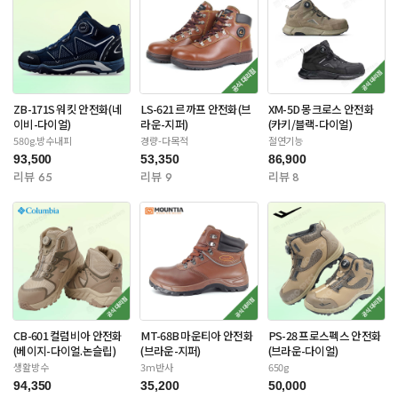
ZB-171S 워킷 안전화(네
LS-621 르까프 안전화(브
XM-5D 몽크로스 안전화
이비-다이얼)
라운-지퍼)
(카키/블랙-다이얼)
580g.방수내피
경량-다목적
절연기능
93,500
53,350
86,900
리뷰 65
리뷰 9
리뷰 8
CB-601 컬럼비아 안전화
MT-68B 마운티아 안전화
PS-28 프로스펙스 안전화
(베이지-다이얼.논슬립)
(브라운-지퍼)
(브라운-다이얼)
생활방수
3m반사
650g
94,350
35,200
50,000