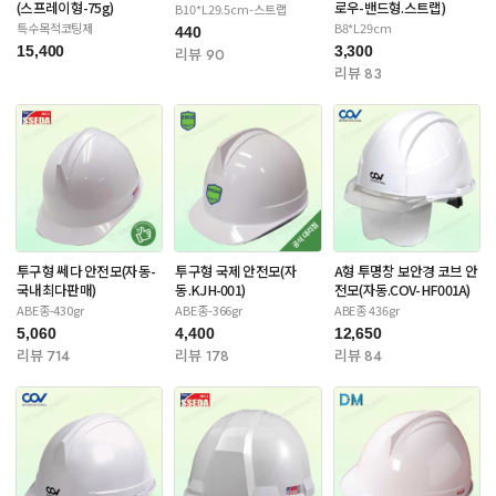
(스프레이형-75g)
로우-밴드형.스트랩)
B10*L29.5cm-스트랩
특수목적코팅제
B8*L29cm
440
15,400
3,300
리뷰 90
리뷰 83
투구형 쎄다 안전모(자동-
투구형 국제 안전모(자
A형 투명창 보안경 코브 안
국내최다판매)
동.KJH-001)
전모(자동.COV-HF001A)
ABE종-430gr
ABE종-366gr
ABE종 436gr
5,060
4,400
12,650
리뷰 714
리뷰 178
리뷰 84