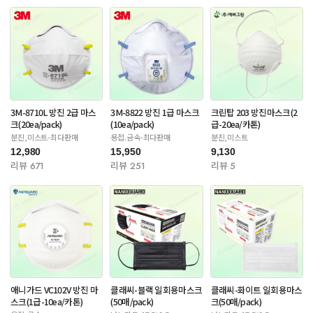
3M-8710L 방진 2급 마스
3M-8822 방진 1급 마스크
크린탑 203 방진마스크(2
크(20ea/pack)
(10ea/pack)
급-20ea/카톤)
분진,미스트-최다판매
용접.금속-최다판매
분진,미스트
12,980
15,950
9,130
리뷰 671
리뷰 251
리뷰 5
애니가드 VC102V 방진 마
클래씨-블랙 일회용마스크
클래씨-화이트 일회용마스
스크(1급-10ea/카톤)
(50매/pack)
크(50매/pack)