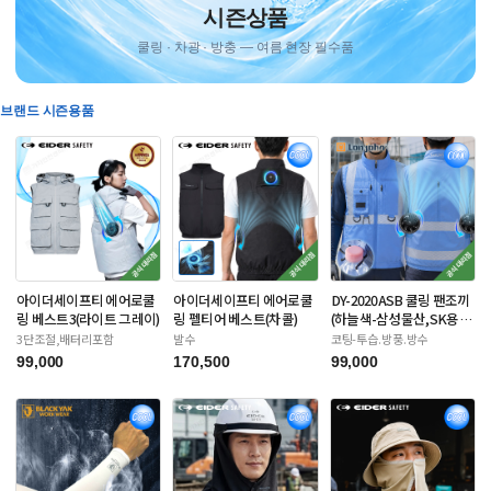
시즌상품
쿨링 · 차광 · 방충 — 여름 현장 필수품
브랜드 시즌용품
아이더세이프티 에어로쿨
아이더세이프티 에어로쿨
DY-2020ASB 쿨링 팬조끼
링 베스트3(라이트 그레이)
링 펠티어 베스트(차콜)
(하늘색-삼성물산,SK용)
배터리포함
3단조절,배터리포함
발수
코팅-투습.방풍.방수
99,000
170,500
99,000