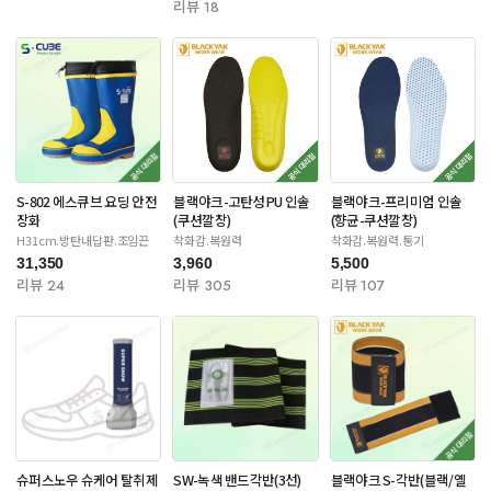
리뷰 18
S-802 에스큐브 요딩 안전
블랙야크-고탄성PU 인솔
블랙야크-프리미엄 인솔
장화
(쿠션깔창)
(향균-쿠션깔창)
H31cm.방탄내답판.조임끈
착화감.복원력
착화감.복원력.통기
31,350
3,960
5,500
리뷰 24
리뷰 305
리뷰 107
슈퍼스노우 슈케어 탈취제
SW-녹색 밴드각반(3선)
블랙야크 S-각반(블랙/옐