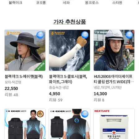
블랙야크
코오롱
네파
몽크로스
스타젠
가자 추천상품
블랙야크 S-메쉬햇(블랙)
블랙야크 S-쿨토시(블랙,
HUS26908 아이더세이프
화이트,그레이)
티 쿨링 썬가드 WIDE(챠
모자-턱끈형
콜/네이비)
흡습속건-냉감
냉감,차양막,UV차단
22,550
4,950
14,300
리뷰 48
리뷰 59
리뷰 8