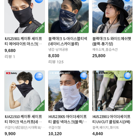
IUS25901 케이투 세이프
블랙야크 S-아이스멀티넥
블랙야크 S-와이드메쉬햇
티 에어라이트 마스크(블
(네이비.스카이블루)
(블랙-통기성)
랙/아이보리)
냉감-남여공용
메쉬소재,흡습속건
9,680
8,030
25,800
리뷰 1
리뷰 125
IUA21910 케이투 세이프
HUS23905 아이더세이프
HUS23901 아이더세이프
티 하이크 넥스카프(네이
티 쿨링 넥마스크(블랙/화
티 UV CUT 쿨링토시(3색)
비/화이트/베이지)
이트/카키)
귀걸이/냉감원단/시야확보/자
귀걸이형
블랙,베이지,화이트
외선차단
9,900
10,120
4,840