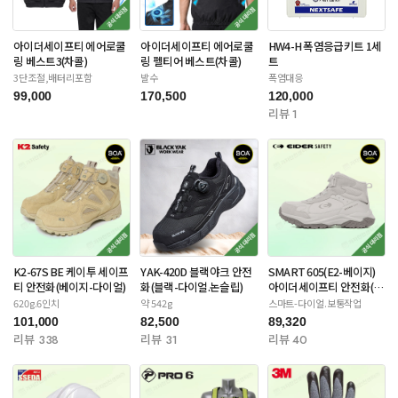
아이더세이프티 에어로쿨
아이더세이프티 에어로쿨
HW4-H 폭염응급키트 1세
링 베스트3(차콜)
링 펠티어 베스트(차콜)
트
3단조절,배터리포함
발수
폭염대응
99,000
170,500
120,000
리뷰 1
K2-67S BE 케이투 세이프
YAK-420D 블랙야크 안전
SMART 605(E2-베이지)
티 안전화(베이지-다이얼)
화(블랙-다이얼.논슬립)
아이더세이프티 안전화(스
틸토캡)
620g.6인치
약 542g
스마트-다이얼.보통작업
101,000
82,500
89,320
리뷰 338
리뷰 31
리뷰 40