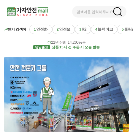
검색어를 입력해주세요
안전화
안전모
K2
블랙야크
쿨링
인기 검색어
1
2
3
4
5
22년 신뢰
·
14,200품목
당일출고
상품 15시 전 주문 시 오늘 발송