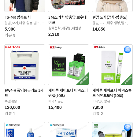
TS-MR 방충토시
3M 스카치 방충망 보수테
벌망 모자(망사-방충모)
이프
말벌,모기,해충-양봉,벌초,제
말벌,모기,해충-양봉,벌초,제
초
초
강력접착,내구성,내열성
5,900
14,850
2,310
리뷰 8
HW4-H 폭염응급키트 1세
케이투 세이프티 이엑스파
케이투 세이프티 이엑스콜
트
워젤(10포)
드 식염포도당(10포)
폭염대응
에너지공급
비타민C 함유
120,000
15,400
7,950
리뷰 1
리뷰 2