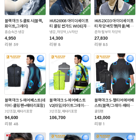
블랙야크 S-쿨토시(블랙,
HUS26908 아이더세이프
HUS23C03 아이더세이프
화이트,그레이)
티 쿨링 썬가드 WIDE(챠
티 차양 버킷햇(차콜/베이
콜/네이비)
지/라이트카키)
흡습속건-냉감
냉감,차양막,UV차단
춘하-탈부착 차양막
4,950
14,300
27,830
리뷰 59
리뷰 8
리뷰 85
블랙야크 S-에어베스트(네
블랙야크 S-에어베스트
블랙야크 S-펠티어에어베
이비-쿨링팬+배터리포함)
V2(라임/라이트그레이-쿨
스트(블랙/그레이-배터리
링팬) 배터리포함
별도)
3단조절,배터리포함
3단조절,배터리포함
쿨링팬
94,600
106,700
143,000
리뷰 48
리뷰 1