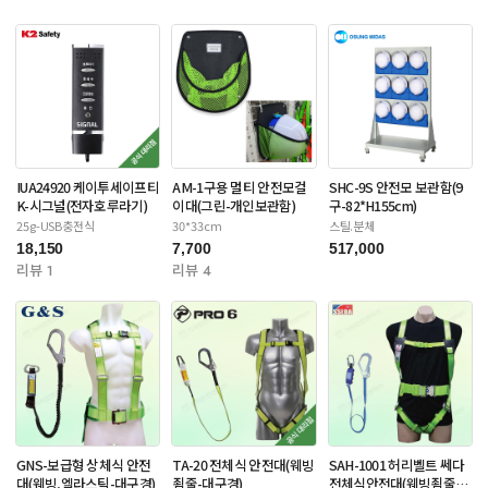
IUA24920 케이투세이프티
AM-1구용 멀티 안전모걸
SHC-9S 안전모 보관함(9
K-시그널(전자호루라기)
이대(그린-개인보관함)
구-82*H155cm)
25g-USB충전식
30*33cm
스틸.분체
18,150
7,700
517,000
리뷰 1
리뷰 4
GNS-보급형 상체식 안전
TA-20 전체식 안전대(웨빙
SAH-1001 허리벨트 쎄다
대(웨빙,엘라스틱-대구경)
죔줄-대구경)
전체식안전대(웨빙죔줄-