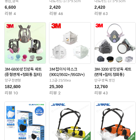
용접,금속
나노가드-17.5*9.5cm
나노가드-17.5*9.5cm
6,600
2,420
2,420
리뷰 4
리뷰 46
리뷰 63
3M-6800 방진방독 세트
3M 접이식 마스크
3M-3200 방진방독 세트
(중형면체+정화통.필터)
(9002/9502+/9502V+)
(면체+필터.정화통)
양구 전면형
1.2급-25/50ea
단구-방독.방진
182,600
25,300
12,760
리뷰 10
리뷰 2
리뷰 43