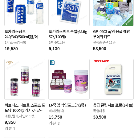
포카리스웨트
포카리스웨트 분말(65.6g-
GP-0203 폭염 응급 예방
240/340/500ml(캔/페
5개/100개)
무더위키트
트-12/20/24/30입)
1박스-폭염극복
1팩-물1L용
쿨링솔루션 12종
19,580
9,130
53,500
휘트니스 니트로 스포츠 포
IJ-죽염 식염포도당(2종)
응급 쿨링시트 프로(1세트)
도당 100정(3가지맛-낱개
비타민함유
폭염대응
포장)
레몬,딸기,샤인머스켓
13,750
38,500
9,350
리뷰 3
리뷰 1