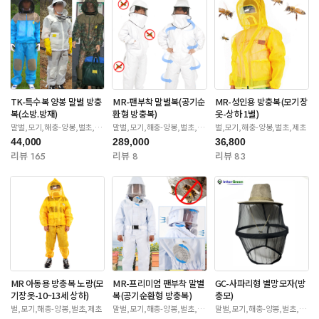
TK-특수복 양봉 말벌 방충
MR-팬부착 말벌복(공기순
MR-성인용 방충복(모기장
복(소방.방재)
환형 방충복)
옷-상하 1벌)
말벌,모기,해충-양봉,벌초,제
말벌,모기,해충-양봉,벌초,제
벌,모기,해충-양봉,벌초,제초
초
초
44,000
289,000
36,800
리뷰 165
리뷰 8
리뷰 83
MR 아동용 방충복 노랑(모
MR-프리미엄 팬부착 말벌
GC-사파리형 벌망모자(방
기장옷-10~13세 상하)
복(공기순환형 방충복)
충모)
벌,모기,해충-양봉,벌초,제초
말벌,모기,해충-양봉,벌초,제
말벌,모기,해충-양봉,벌초,제
초
초