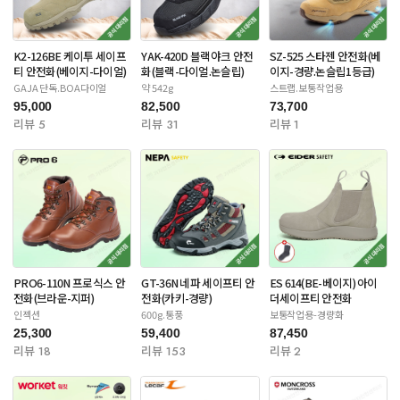
K2-126BE 케이투 세이프
YAK-420D 블랙야크 안전
SZ-525 스타젠 안전화(베
티 안전화(베이지-다이얼)
화(블랙-다이얼.논슬립)
이지-경량.논슬립1등급)
GAJA 단독.BOA다이얼
약 542g
스트랩.보통작업용
95,000
82,500
73,700
리뷰 5
리뷰 31
리뷰 1
PRO6-110N 프로식스 안
GT-36N 네파 세이프티 안
ES 614(BE-베이지) 아이
전화(브라운-지퍼)
전화(카키-경량)
더세이프티 안전화
인젝션
600g.통풍
보통작업용-경량화
25,300
59,400
87,450
리뷰 18
리뷰 153
리뷰 2