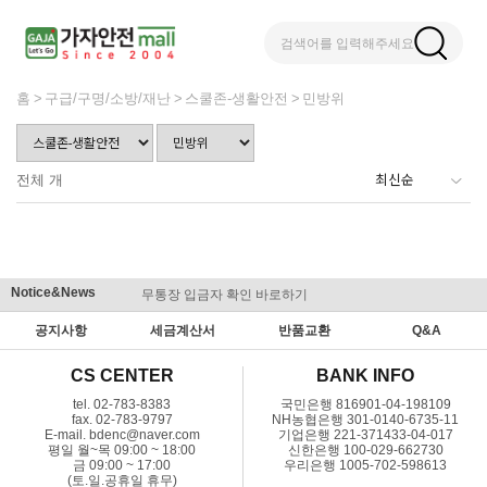
검색어를 입력해주세요
홈
구급/구명/소방/재난
스쿨존-생활안전
민방위
전체
개
Notice&News
무통장 입금자 확인 바로하기
맞춤결제 
공지사항
세금계산서
반품교환
Q&A
CS CENTER
BANK INFO
tel. 02-783-8383
국민은행 816901-04-198109
fax. 02-783-9797
NH농협은행 301-0140-6735-11
E-mail. bdenc@naver.com
기업은행 221-371433-04-017
평일 월~목 09:00 ~ 18:00
신한은행 100-029-662730
금 09:00 ~ 17:00
우리은행 1005-702-598613
(토.일.공휴일 휴무)