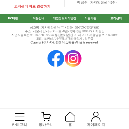
예금주 : 가자안전센터(주)
고객센터 바로 연결하기
PC버전
이용안내
개인정보처리방침
이용약관
고객센터
상호명 : 가자안전센터(주) / 전화 : 02-783-8383(대표)
주소 : 서울시 강서구 화곡로20길27(화곡동 1083-2) 가자빌딩
사업자등록번호 : 107-88-09523 / 통신판매업신고 : 제 2014-서울영등포구-0748호
대표 : 조현성 / 개인정보관리책임자 : 정준규
Copyright © 가자안전센터 쇼핑몰 All rights reserved.
카테고리
장바구니
홈
마이페이지