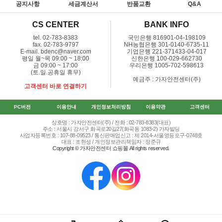
공지사항
세금계산서
반품교환
Q&A
CS CENTER
BANK INFO
tel. 02-783-8383
국민은행 816901-04-198109
fax. 02-783-9797
NH농협은행 301-0140-6735-11
E-mail. bdenc@naver.com
기업은행 221-371433-04-017
평일 월~목 09:00 ~ 18:00
신한은행 100-029-662730
금 09:00 ~ 17:00
우리은행 1005-702-598613
(토.일.공휴일 휴무)
예금주 : 가자안전센터(주)
고객센터 바로 연결하기
PC버전
이용안내
개인정보처리방침
이용약관
고객센터
상호명 : 가자안전센터(주) / 전화 : 02-783-8383(대표)
주소 : 서울시 강서구 화곡로20길27(화곡동 1083-2) 가자빌딩
사업자등록번호 : 107-88-09523 / 통신판매업신고 : 제 2014-서울영등포구-0748호
대표 : 조현성 / 개인정보관리책임자 : 정준규
Copyright © 가자안전센터 쇼핑몰 All rights reserved.