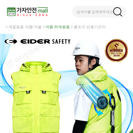
검색어를 입력해주세요
계절용품 여름/겨울
여름-하계용품
쿨조끼-선풍기조끼