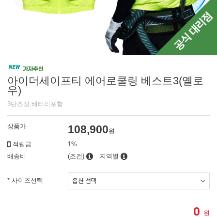
아이더세이프티 에어로쿨링 베스트3(옐로
우)
3단조절,배터리포함
상품가
108,900
원
적립금
1%
배송비
(조건)
지역별
* 사이즈선택
0
원