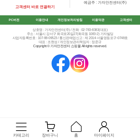
예금주 : 가자안전센터(주)
고객센터 바로 연결하기
PC버전
이용안내
개인정보처리방침
이용약관
고객센터
상호명 : 가자안전센터(주) / 전화 : 02-783-8383(대표)
주소 : 서울시 강서구 화곡로20길27(화곡동 1083-2) 가자빌딩
사업자등록번호 : 107-88-09523 / 통신판매업신고 : 제 2014-서울영등포구-0748호
대표 : 조현성 / 개인정보관리책임자 : 정준규
Copyright © 가자안전센터 쇼핑몰 All rights reserved.
카테고리
장바구니
홈
마이페이지