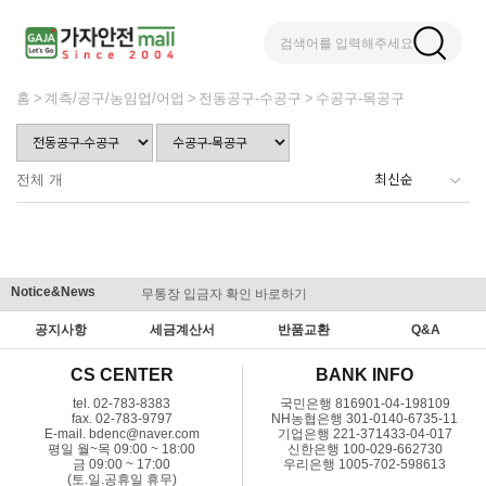
검색어를 입력해주세요
홈
계측/공구/농임업/어업
전동공구-수공구
수공구-목공구
전체
개
Notice&News
무통장 입금자 확인 바로하기
맞춤결제 
공지사항
세금계산서
반품교환
Q&A
CS CENTER
BANK INFO
tel. 02-783-8383
국민은행 816901-04-198109
fax. 02-783-9797
NH농협은행 301-0140-6735-11
E-mail. bdenc@naver.com
기업은행 221-371433-04-017
평일 월~목 09:00 ~ 18:00
신한은행 100-029-662730
금 09:00 ~ 17:00
우리은행 1005-702-598613
(토.일.공휴일 휴무)