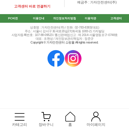
예금주 : 가자안전센터(주)
고객센터 바로 연결하기
PC버전
이용안내
개인정보처리방침
이용약관
고객센터
상호명 : 가자안전센터(주) / 전화 : 02-783-8383(대표)
주소 : 서울시 강서구 화곡로20길27(화곡동 1083-2) 가자빌딩
사업자등록번호 : 107-88-09523 / 통신판매업신고 : 제 2014-서울영등포구-0748호
대표 : 조현성 / 개인정보관리책임자 : 정준규
Copyright © 가자안전센터 쇼핑몰 All rights reserved.
카테고리
장바구니
홈
마이페이지