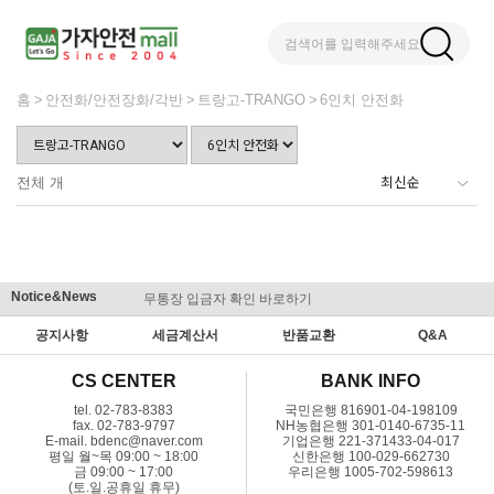
검색어를 입력해주세요
홈
안전화/안전장화/각반
트랑고-TRANGO
6인치 안전화
전체
개
Notice&News
무통장 입금자 확인 바로하기
맞춤결제 
공지사항
세금계산서
반품교환
Q&A
CS CENTER
BANK INFO
tel. 02-783-8383
국민은행 816901-04-198109
fax. 02-783-9797
NH농협은행 301-0140-6735-11
E-mail. bdenc@naver.com
기업은행 221-371433-04-017
평일 월~목 09:00 ~ 18:00
신한은행 100-029-662730
금 09:00 ~ 17:00
우리은행 1005-702-598613
(토.일.공휴일 휴무)