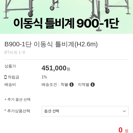
B900-1단 이동식 틀비계(H2.6m)
BT비계 1~8
상품가
451,000
원
적립금
1%
배송비
배송조건 : 착불
지역별
+ 추가 옵션 선택
* 추가상품선택
0
원