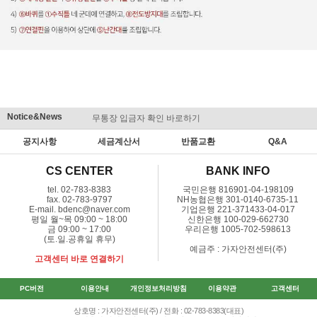
Notice&News
무통장 입금자 확인 바로하기
맞춤결제 
공지사항
세금계산서
반품교환
Q&A
CS CENTER
BANK INFO
tel. 02-783-8383
국민은행 816901-04-198109
fax. 02-783-9797
NH농협은행 301-0140-6735-11
E-mail. bdenc@naver.com
기업은행 221-371433-04-017
평일 월~목 09:00 ~ 18:00
신한은행 100-029-662730
금 09:00 ~ 17:00
우리은행 1005-702-598613
(토.일.공휴일 휴무)
예금주 : 가자안전센터(주)
고객센터 바로 연결하기
PC버전
이용안내
개인정보처리방침
이용약관
고객센터
상호명 : 가자안전센터(주) / 전화 : 02-783-8383(대표)