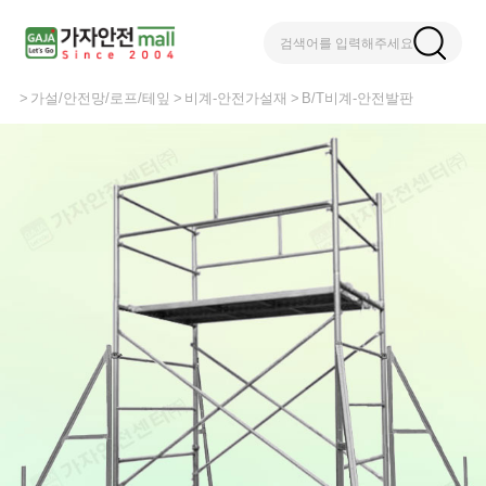
검색어를 입력해주세요
가설/안전망/로프/테잎
비계-안전가설재
B/T비계-안전발판