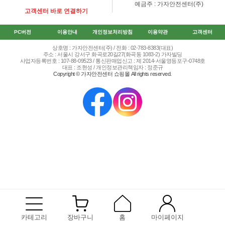
예금주 : 가자안전센터(주)
고객센터 바로 연결하기
PC버전
이용안내
개인정보처리방침
이용약관
고객센터
상호명 : 가자안전센터(주) / 전화 : 02-783-8383(대표)
주소 : 서울시 강서구 화곡로20길27(화곡동 1083-2) 가자빌딩
사업자등록번호 : 107-88-09523 / 통신판매업신고 : 제 2014-서울영등포구-0748호
대표 : 조현성 / 개인정보관리책임자 : 정준규
Copyright © 가자안전센터 쇼핑몰 All rights reserved.
카테고리
장바구니
홈
마이페이지