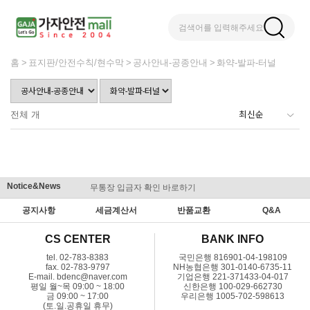
검색어를 입력해주세요
홈
표지판/안전수칙/현수막
공사안내-공종안내
화약-발파-터널
전체
개
Notice&News
무통장 입금자 확인 바로하기
맞춤결제 
공지사항
세금계산서
반품교환
Q&A
CS CENTER
BANK INFO
tel. 02-783-8383
국민은행 816901-04-198109
fax. 02-783-9797
NH농협은행 301-0140-6735-11
E-mail. bdenc@naver.com
기업은행 221-371433-04-017
평일 월~목 09:00 ~ 18:00
신한은행 100-029-662730
금 09:00 ~ 17:00
우리은행 1005-702-598613
(토.일.공휴일 휴무)