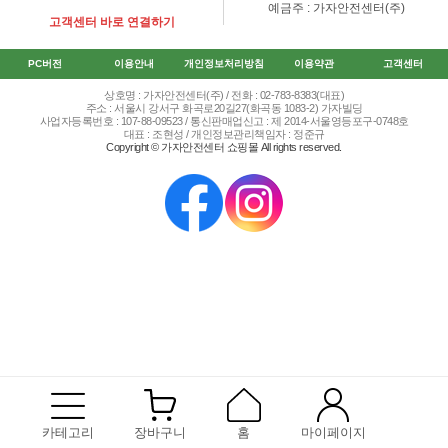
예금주 : 가자안전센터(주)
고객센터 바로 연결하기
PC버전
이용안내
개인정보처리방침
이용약관
고객센터
상호명 : 가자안전센터(주) / 전화 : 02-783-8383(대표)
주소 : 서울시 강서구 화곡로20길27(화곡동 1083-2) 가자빌딩
사업자등록번호 : 107-88-09523 / 통신판매업신고 : 제 2014-서울영등포구-0748호
대표 : 조현성 / 개인정보관리책임자 : 정준규
Copyright © 가자안전센터 쇼핑몰 All rights reserved.
카테고리
장바구니
홈
마이페이지