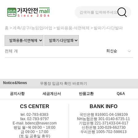
검색어를 입력해주세요
홈
계측/공구/농임업/어업
발파용품-석면해체
발파기-다단발파
전체
개
Notice&News
무통장 입금자 확인 바로하기
맞춤결제 
공지사항
세금계산서
반품교환
Q&A
CS CENTER
BANK INFO
tel. 02-783-8383
국민은행 816901-04-198109
fax. 02-783-9797
NH농협은행 301-0140-6735-11
E-mail. bdenc@naver.com
기업은행 221-371433-04-017
평일 월~목 09:00 ~ 18:00
신한은행 100-029-662730
금 09:00 ~ 17:00
우리은행 1005-702-598613
(토.일.공휴일 휴무)