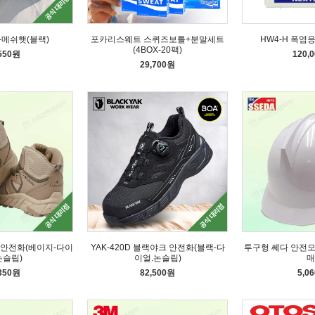
-메쉬햇(블랙)
포카리스웨트 스퀴즈보틀+분말세트
HW4-H 폭염
(4BOX-20팩)
,550원
120,
29,700원
아 안전화(베이지-다이
YAK-420D 블랙야크 안전화(블랙-다
투구형 쎄다 안전
논슬립)
이얼.논슬립)
매
,350원
82,500원
5,0