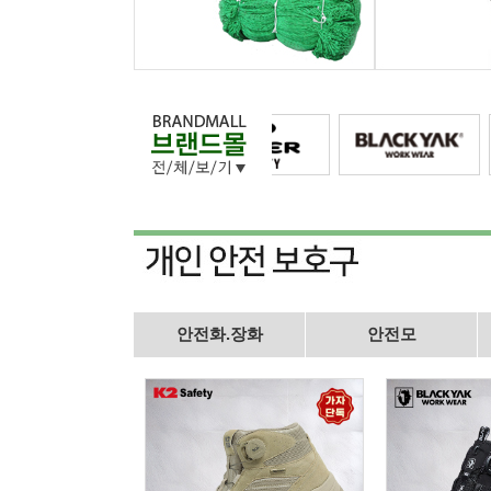
안전화.장화
안전모