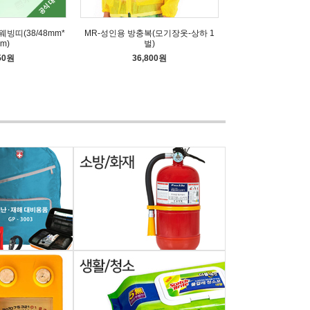
웨빙띠(38/48mm*
MR-성인용 방충복(모기장옷-상하 1
m)
벌)
50원
36,800원