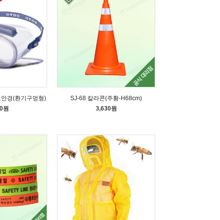
 보안경(환기구멍형)
SJ-68 칼라콘(주황-H68cm)
50원
3,630원