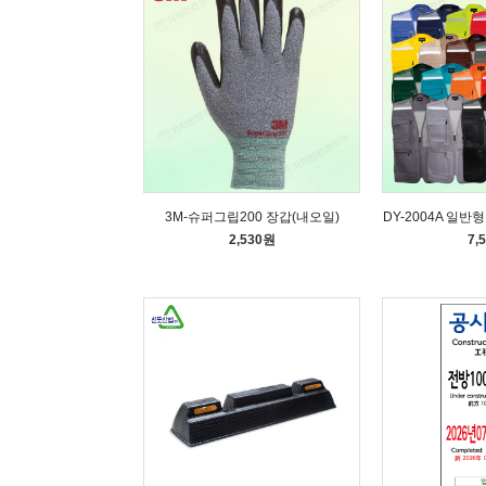
3M-슈퍼그립200 장갑(내오일)
DY-2004A 일반
2,530원
7,