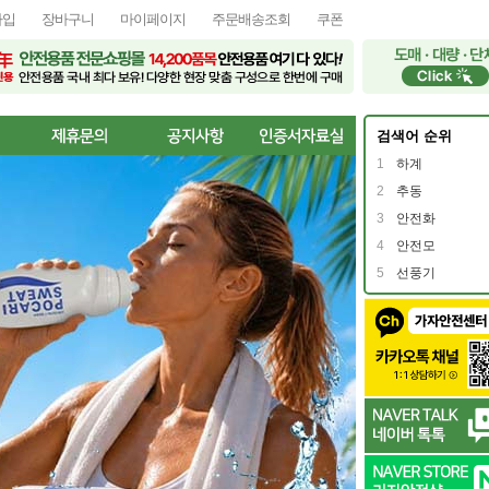
가입
장바구니
마이페이지
주문배송조회
쿠폰
검색어 순위
1
하계
2
추동
3
안전화
4
안전모
5
선풍기