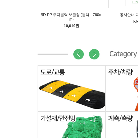
SD-PP 주차블럭 보급형 (블랙-L760m
공사안내 
m)
6,
10,010원