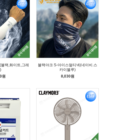
(블랙,화이트,그레
블랙야크 S-아이스멀티넥(네이비.스
)
카이블루)
50원
8,030원