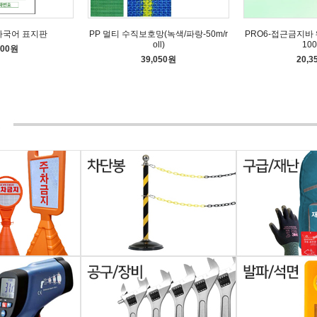
다국어 표지판
PP 멀티 수직보호망(녹색/파랑-50m/r
PRO6-접근금지바 
oll)
100
600원
39,050원
20,3