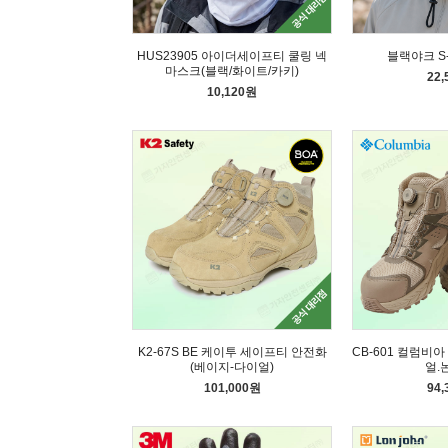
HUS23905 아이더세이프티 쿨링 넥
블랙야크 S
마스크(블랙/화이트/카키)
22
10,120원
K2-67S BE 케이투 세이프티 안전화
CB-601 컬럼비
(베이지-다이얼)
얼.
101,000원
94