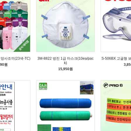
형 망사조끼(23색-TC)
3M-8822 방진 1급 마스크(10ea/pac
S-506BX 고글형
k)
590원
3,8
15,950원