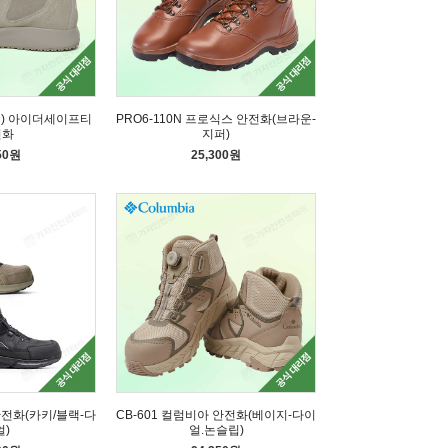
이지) 아이더세이프티
PRO6-110N 프로식스 안전화(브라운-
전화
지퍼)
50원
25,300원
안전화(카키/블랙-다
CB-601 컬럼비아 안전화(베이지-다이
얼)
얼.논슬립)