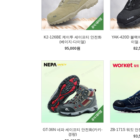
K2-126BE 케이투 세이프티 안전화
YAK-420D 블
(베이지-다이얼)
이얼.
95,000원
82
GT-36N 네파 세이프티 안전화(카키-
ZB-171S 워킷 
경량)
93