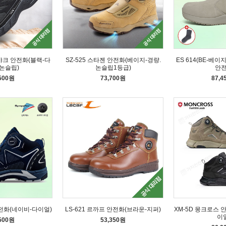
랙야크 안전화(블랙-다
SZ-525 스타젠 안전화(베이지-경량.
ES 614(BE-베
논슬립)
논슬립1등급)
안
,500원
73,700원
87,4
안전화(네이비-다이얼)
LS-621 르까프 안전화(브라운-지퍼)
XM-5D 몽크로스 
이
,500원
53,350원