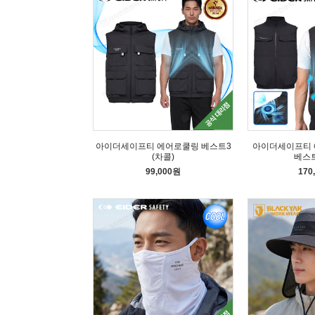
아이더세이프티 에어로쿨링 베스트3
아이더세이프티 
(차콜)
베스트
99,000원
170