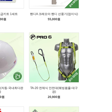
응급키트 1세트
핸디A 크레모아 핸디 선풍기(접이식)
000원
55,000원
모(자동-국내최다판
TA-20 전체식 안전대(웨빙죔줄-대구
)
경)
60원
20,900원