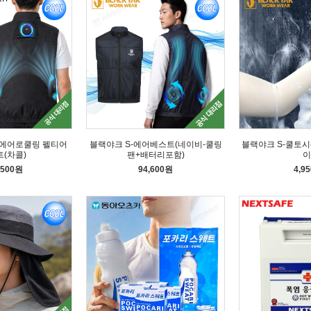
에어로쿨링 펠티어
블랙야크 S-에어베스트(네이비-쿨링
블랙야크 S-쿨토시
(차콜)
팬+배터리포함)
이
,500원
94,600원
4,9