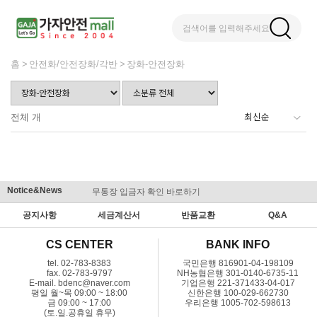
검색어를 입력해주세요
홈
안전화/안전장화/각반
장화-안전장화
전체
개
Notice&News
무통장 입금자 확인 바로하기
맞춤결제 
공지사항
세금계산서
반품교환
Q&A
CS CENTER
BANK INFO
tel. 02-783-8383
국민은행 816901-04-198109
fax. 02-783-9797
NH농협은행 301-0140-6735-11
E-mail. bdenc@naver.com
기업은행 221-371433-04-017
평일 월~목 09:00 ~ 18:00
신한은행 100-029-662730
금 09:00 ~ 17:00
우리은행 1005-702-598613
(토.일.공휴일 휴무)