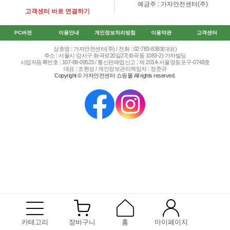
예금주 : 가자안전센터(주)
고객센터 바로 연결하기
PC버전
이용안내
개인정보처리방침
이용약관
고객센터
상호명 : 가자안전센터(주) / 전화 : 02-783-8383(대표)
주소 : 서울시 강서구 화곡로20길27(화곡동 1083-2) 가자빌딩
사업자등록번호 : 107-88-09523 / 통신판매업신고 : 제 2014-서울영등포구-0748호
대표 : 조현성 / 개인정보관리책임자 : 정준규
Copyright © 가자안전센터 쇼핑몰 All rights reserved.
카테고리
장바구니
홈
마이페이지