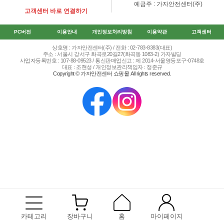
예금주 : 가자안전센터(주)
고객센터 바로 연결하기
PC버전
이용안내
개인정보처리방침
이용약관
고객센터
상호명 : 가자안전센터(주) / 전화 : 02-783-8383(대표)
주소 : 서울시 강서구 화곡로20길27(화곡동 1083-2) 가자빌딩
사업자등록번호 : 107-88-09523 / 통신판매업신고 : 제 2014-서울영등포구-0748호
대표 : 조현성 / 개인정보관리책임자 : 정준규
Copyright © 가자안전센터 쇼핑몰 All rights reserved.
카테고리
장바구니
홈
마이페이지