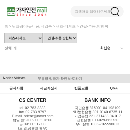
검색어를 입력해주세요
홈
워크웨어/유니폼/작업복
셔츠-티셔츠
긴팔-추동.방한복
전체
개
Notice&News
무통장 입금자 확인 바로하기
맞춤결제 
공지사항
세금계산서
반품교환
Q&A
CS CENTER
BANK INFO
tel. 02-783-8383
국민은행 816901-04-198109
fax. 02-783-9797
NH농협은행 301-0140-6735-11
E-mail. bdenc@naver.com
기업은행 221-371433-04-017
평일 월~목 09:00 ~ 18:00
신한은행 100-029-662730
금 09:00 ~ 17:00
우리은행 1005-702-598613
(토.일.공휴일 휴무)