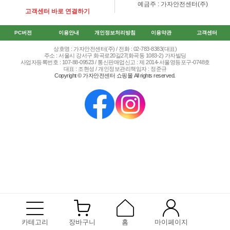
예금주 : 가자안전센터(주)
고객센터 바로 연결하기
PC버전
이용안내
개인정보처리방침
이용약관
고객센터
상호명 : 가자안전센터(주) / 전화 : 02-783-8383(대표)
주소 : 서울시 강서구 화곡로20길27(화곡동 1083-2) 가자빌딩
사업자등록번호 : 107-88-09523 / 통신판매업신고 : 제 2014-서울영등포구-0748호
대표 : 조현성 / 개인정보관리책임자 : 정준규
Copyright © 가자안전센터 쇼핑몰 All rights reserved.
카테고리
장바구니
홈
마이페이지