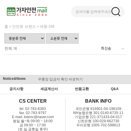
검색어를 입력해주세요
홈
안전화 브랜드
세몽-SM
전체
개
Notice&News
무통장 입금자 확인 바로하기
맞춤결제 
공지사항
세금계산서
반품교환
Q&A
CS CENTER
BANK INFO
tel. 02-783-8383
국민은행 816901-04-198109
fax. 02-783-9797
NH농협은행 301-0140-6735-11
E-mail. bdenc@naver.com
기업은행 221-371433-04-017
평일 월~목 09:00 ~ 18:00
신한은행 100-029-662730
금 09:00 ~ 17:00
우리은행 1005-702-598613
(토.일.공휴일 휴무)