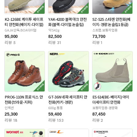
K2-126BE 케이투 세이프
YAK-420D 블랙야크 안전
SZ-525 스타젠 안전화(베
티 안전화(베이지-다이얼)
화(블랙-다이얼.논슬립)
이지-경량.논슬립1등급)
GAJA 단독.BOA다이얼
약 542g
스트랩.보통작업용
95,000
82,500
73,700
리뷰 5
리뷰 31
리뷰 1
PRO6-110N 프로식스 안
GT-36N 네파 세이프티 안
ES 614(BE-베이지) 아이
전화(브라운-지퍼)
전화(카키-경량)
더세이프티 안전화
인젝션
600g.통풍
보통작업용-경량화
25,300
59,400
87,450
리뷰 18
리뷰 153
리뷰 2