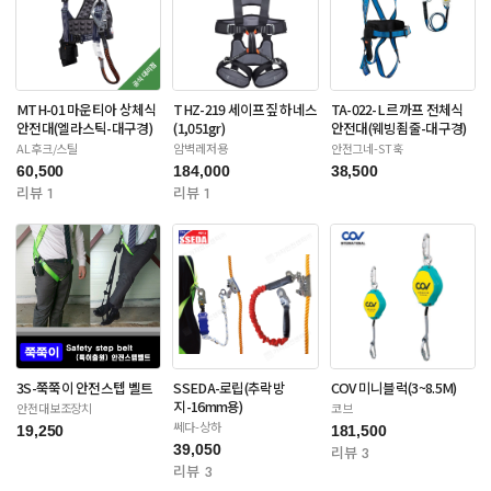
MTH-01 마운티아 상체식
THZ-219 세이프짚 하네스
TA-022-L 르까프 전체식
안전대(엘라스틱-대구경)
(1,051gr)
안전대(웨빙죔줄-대구경)
AL후크/스틸
암벽레저용
안전그네-ST훅
60,500
184,000
38,500
리뷰 1
리뷰 1
3S-쭉쭉이 안전스텝 벨트
SSEDA-로립(추락방
COV 미니블럭(3~8.5M)
지-16mm용)
안전대보조장치
코브
쎄다-상하
19,250
181,500
39,050
리뷰 3
리뷰 3