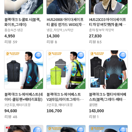
블랙야크 S-쿨토시(블랙,
HUS26908 아이더세이프
HUS23C03 아이더세이프
화이트,그레이)
티 쿨링 썬가드 WIDE(챠
티 차양 버킷햇(차콜/베이
콜/네이비)
지/라이트카키)
흡습속건-냉감
냉감,차양막,UV차단
춘하-탈부착 차양막
4,950
14,300
27,830
리뷰 59
리뷰 8
리뷰 85
블랙야크 S-에어베스트(네
블랙야크 S-에어베스트
블랙야크 S-펠티어에어베
이비-쿨링팬+배터리포함)
V2(라임/라이트그레이-쿨
스트(블랙/그레이-배터리
링팬) 배터리포함
별도)
3단조절,배터리포함
3단조절,배터리포함
쿨링팬
94,600
106,700
143,000
리뷰 48
리뷰 1