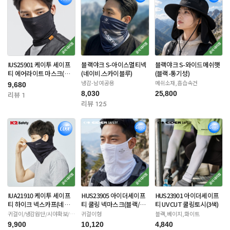
IUS25901 케이투 세이프
블랙야크 S-아이스멀티넥
블랙야크 S-와이드메쉬햇
티 에어라이트 마스크(블
(네이비.스카이블루)
(블랙-통기성)
랙/아이보리)
냉감-남여공용
메쉬소재,흡습속건
9,680
8,030
25,800
리뷰 1
리뷰 125
IUA21910 케이투 세이프
HUS23905 아이더세이프
HUS23901 아이더세이프
티 하이크 넥스카프(네이
티 쿨링 넥마스크(블랙/화
티 UV CUT 쿨링토시(3색)
비/화이트/베이지)
이트/카키)
귀걸이/냉감원단/시야확보/자
귀걸이형
블랙,베이지,화이트
외선차단
9,900
10,120
4,840