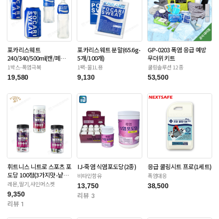
포카리스웨트
포카리스웨트 분말(65.6g-
GP-0203 폭염 응급 예방
240/340/500ml(캔/페
5개/100개)
무더위키트
트-12/20/24/30입)
1박스-폭염극복
1팩-물1L용
쿨링솔루션 12종
19,580
9,130
53,500
휘트니스 니트로 스포츠 포
IJ-죽염 식염포도당(2종)
응급 쿨링시트 프로(1세트)
도당 100정(3가지맛-낱개
비타민함유
폭염대응
포장)
레몬,딸기,샤인머스켓
13,750
38,500
9,350
리뷰 3
리뷰 1