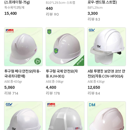
(스프레이형-75g)
로우-밴드형.스트랩)
B10*L29.5cm-스트랩
특수목적코팅제
B8*L29cm
440
15,400
3,300
리뷰 90
리뷰 83
투구형 쎄다 안전모(자동-
투구형 국제 안전모(자
A형 투명창 보안경 코브 안
국내최다판매)
동.KJH-001)
전모(자동.COV-HF001A)
ABE종-430gr
ABE종-366gr
ABE종 436gr
5,060
4,400
12,650
리뷰 714
리뷰 178
리뷰 84