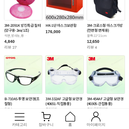
3M-2091K 방진특급 필터
HK-1단 마스크보관함
3M-크로스형 마스크가방
(양구용-2ea/1조)
(전면형 면체용)
176,000
석면,방사능,용
블랙-22*21cm
접-6000/65020/7000S
4,840
12,650
리뷰 27
리뷰 4
B-710AS 투명 보안경(조
3M-332AF 고글형 보안경
3M-454AF 고글형 보안경
절형)
(40651-직접통풍)
(40305-간접통풍)
오토스
충격방지
충격/물질튐방지
9,350
3,630
14,300
리뷰 175
리뷰 9
리뷰 12
카테고리
장바구니
홈
마이페이지