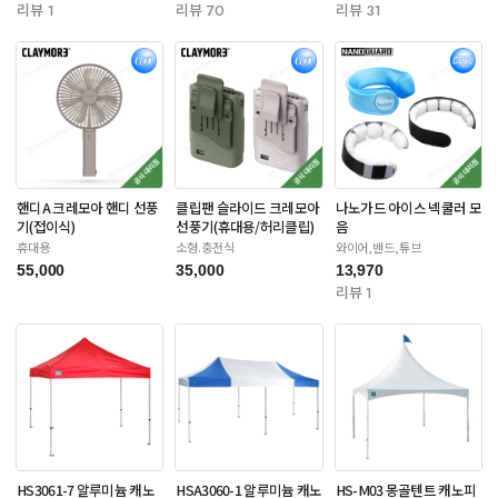
리뷰 1
리뷰 70
리뷰 31
핸디A 크레모아 핸디 선풍
클립팬 슬라이드 크레모아
나노가드 아이스 넥쿨러 모
기(접이식)
선풍기(휴대용/허리클립)
음
휴대용
소형.충전식
와이어,밴드,튜브
55,000
35,000
13,970
리뷰 1
HS3061-7 알루미늄 캐노
HSA3060-1 알루미늄 캐노
HS-M03 몽골텐트 캐노피