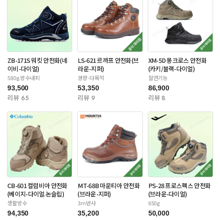
ZB-171S 워킷 안전화(네
LS-621 르까프 안전화(브
XM-5D 몽크로스 안전화
이비-다이얼)
라운-지퍼)
(카키/블랙-다이얼)
580g.방수내피
경량-다목적
절연기능
93,500
53,350
86,900
리뷰 65
리뷰 9
리뷰 8
CB-601 컬럼비아 안전화
MT-68B 마운티아 안전화
PS-28 프로스펙스 안전화
(베이지-다이얼.논슬립)
(브라운-지퍼)
(브라운-다이얼)
생활방수
3m반사
650g
94,350
35,200
50,000