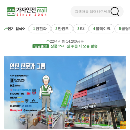
검색어를 입력해주세요
안전화
안전모
K2
블랙야크
쿨링
인기 검색어
1
2
3
4
5
22년 신뢰
·
14,200품목
당일출고
상품 15시 전 주문 시 오늘 발송