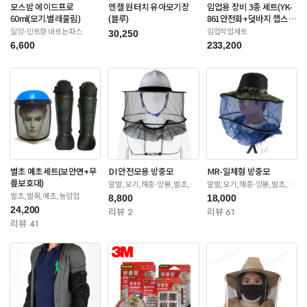
모스밤 에이드프로
엔젤 원터치 유아모기장
임업용 장비 3종 세트(YK-
60ml(모기.벌레물림)
(블루)
861안전화+덧바지 챕스
+안전장갑)
일양-민트향 바르는파스
임업작업세트
30,250
6,600
233,200
벌초 예초세트(보안면+무
DI 안전모용 방충모
MR-일체형 방충모
릎보호대)
말벌,모기,해충-양봉,벌초,제
말벌,모기,해충-양봉,벌초,제
초
초
벌초,벌목,예초,농임업
8,800
18,000
24,200
리뷰 2
리뷰 61
리뷰 41