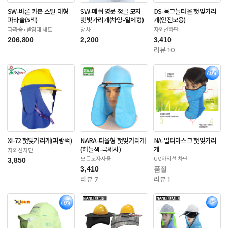
SW-바론 카본 스틸 대형
SW-메쉬 영문 정글 모자
DS-목그늘타올 햇빛가리
파라솔(5색)
햇빛가리개(차양-일체형)
개(안전모용)
파라솔+받침대 세트
망사
자외선차단
206,800
2,200
3,410
리뷰 10
XI-72 햇빛가리개(파랑색)
NARA-타올형 햇빛가리개
NA-멀티마스크 햇빛가리
(하늘색-극세사)
개
자외선차단
모든모자사용
UV.자외선 차단
3,850
3,410
품절
리뷰 7
리뷰 1