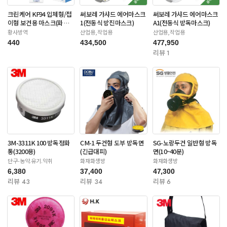
크린케어 KF94 입체형/접
써보레 가샤드 에어마스크
써보레 가샤드 에어마스크
이형 보건용 마스크(화이
1(전동식 방진마스크)
A1(전동식 방독마스크)
트/블랙-대형)
황사방역
산업용,작업용
산업용,작업용
440
434,500
477,950
리뷰 1
3M-3311K 100 방독정화
CM-1 두건형 도부 방독면
SG-노랑두건 일반형 방독
통(3200용)
(긴급대피)
면(10~40분)
단구-농약.유기.악취
화재화생방
화재화생방
6,380
37,400
47,300
리뷰 43
리뷰 34
리뷰 6