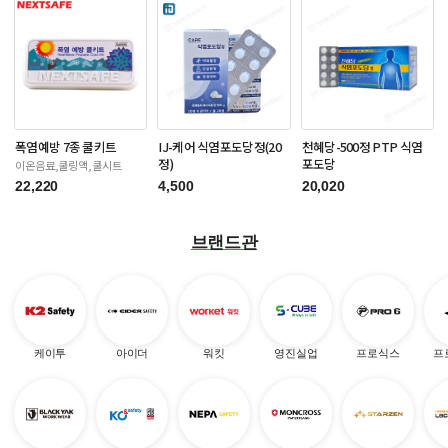
폭염예방 7종 쿨키트
IJ-케어 식염포도당정(20
천혜당-500정 PTP 식염
정)
포도당
이온음료,쿨링액,쿨시트
22,220
4,500
20,020
브랜드관
케이투
아이더
워킷
영진실업
프로식스
프