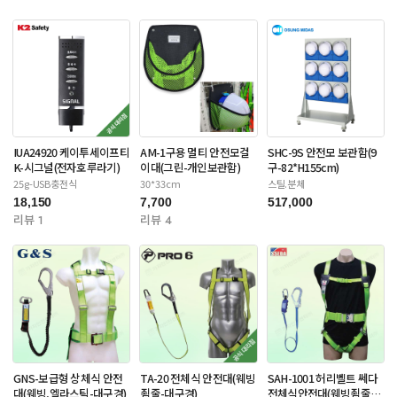
IUA24920 케이투세이프티
AM-1구용 멀티 안전모걸
SHC-9S 안전모 보관함(9
K-시그널(전자호루라기)
이대(그린-개인보관함)
구-82*H155cm)
25g-USB충전식
30*33cm
스틸.분체
18,150
7,700
517,000
리뷰 1
리뷰 4
GNS-보급형 상체식 안전
TA-20 전체식 안전대(웨빙
SAH-1001 허리벨트 쎄다
대(웨빙,엘라스틱-대구경)
죔줄-대구경)
전체식안전대(웨빙죔줄-