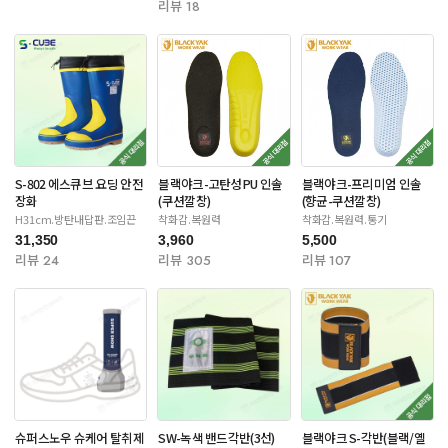
리뷰 18
S-802 에스큐브 요딩 안전
블랙야크-고탄성PU 인솔
블랙야크-프리미엄 인솔
장화
(쿠션깔창)
(향균-쿠션깔창)
H31cm.방탄내답판.조임끈
착화감.복원력
착화감.복원력.통기
31,350
3,960
5,500
리뷰 24
리뷰 305
리뷰 107
슈퍼스노우 슈케어 탈취제
SW-녹색 밴드각반(3선)
블랙야크 S-각반(블랙/옐