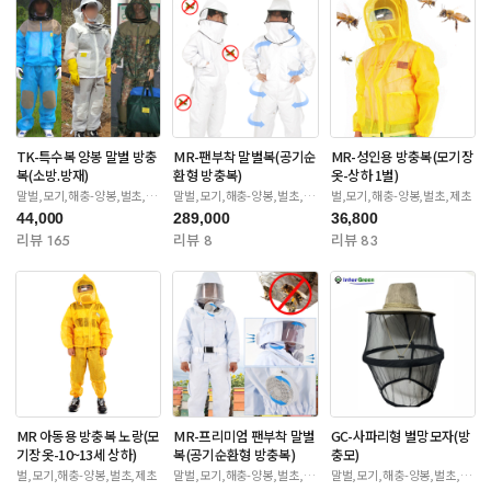
TK-특수복 양봉 말벌 방충
MR-팬부착 말벌복(공기순
MR-성인용 방충복(모기장
복(소방.방재)
환형 방충복)
옷-상하 1벌)
말벌,모기,해충-양봉,벌초,제
말벌,모기,해충-양봉,벌초,제
벌,모기,해충-양봉,벌초,제초
초
초
44,000
289,000
36,800
리뷰 165
리뷰 8
리뷰 83
MR 아동용 방충복 노랑(모
MR-프리미엄 팬부착 말벌
GC-사파리형 벌망모자(방
기장옷-10~13세 상하)
복(공기순환형 방충복)
충모)
벌,모기,해충-양봉,벌초,제초
말벌,모기,해충-양봉,벌초,제
말벌,모기,해충-양봉,벌초,제
초
초