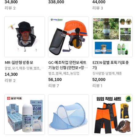
34,800
338,000
44,000
리뷰 2
리뷰 3
MR-일반형 방충모
GC-예초작업 안전모세트
EZEN-말벌 포획기(포충
기능인 신형 (안전모+망
기)
말벌,모기,해충-양봉,벌초,제
초
+귀마개)
벌초,벌목,예초,농임업
장수말벌-날벌레,해충
14,300
56,100
52,000
리뷰 2
리뷰 7
리뷰 1