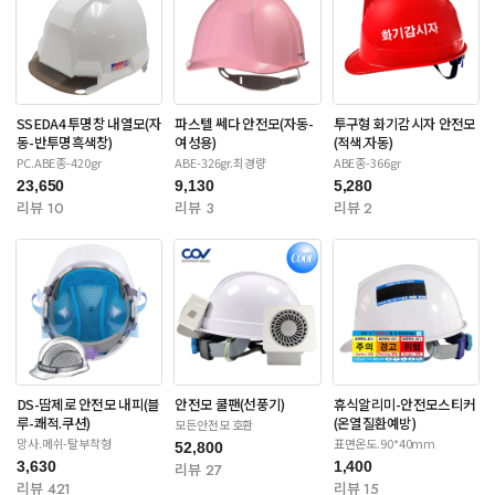
SSEDA4 투명창 내열모(자
파스텔 쎄다 안전모(자동-
투구형 화기감시자 안전모
동-반투명흑색창)
여성용)
(적색.자동)
PC.ABE종-420gr
ABE-326gr.최경량
ABE종-366gr
23,650
9,130
5,280
리뷰 10
리뷰 3
리뷰 2
DS-땀제로 안전모 내피(블
안전모 쿨팬(선풍기)
휴식알리미-안전모스티커
루-쾌적.쿠션)
(온열질환예방)
모든안전모 호환
망사.메쉬-탈부착형
표면온도.90*40mm
52,800
3,630
1,400
리뷰 27
리뷰 421
리뷰 15