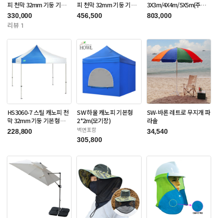
피 천막 32mm 기둥 기본
피 천막 32mm 기둥 기본
3X3m/4X4m/5X5m(주문
형 3X3m(주문제작품)
형 3X6m(주문제작품)
제작품)
330,000
456,500
803,000
리뷰 1
HS3060-7 스틸 캐노피 천
SW 하울 캐노피 기본형
SW-바론 레트로 무지개 파
막 32mm 기둥 기본형
2*2m(모기장)
라솔
3X3m(주문제작품)
벽면포함
228,800
34,540
305,800