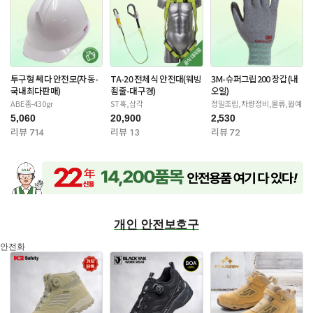
투구형 쎄다 안전모(자동-
TA-20 전체식 안전대(웨빙
3M-슈퍼그립200 장갑(내
국내최다판매)
죔줄-대구경)
오일)
ABE종-430gr
ST훅,삼각
정밀조립,차량정비,물류,원예
5,060
20,900
2,530
리뷰 714
리뷰 13
리뷰 72
개인 안전보호구
안전화