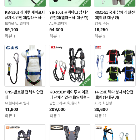
KB-9101 케이투 세이프티
YB-1001 블랙야크 상체식
K031-51 국제 상체식 안전
상체식안전대(엘라스틱-
안전대(엘라스틱-대구경)
대(웨빙-대구경)
대구경)
브라운 AL,원터치
AL훅,원터치
ST훅,수동
89,100
94,600
19,250
리뷰 1
리뷰 1
리뷰 3
GNS-벨트형 전체식 안전
KB-9503Y 케이투 세이프
14-23호 쎄다 상체식안전
대
티 전체식안전대(일체형죔
대(웨빙-대구경)
줄-더블대구경)
AL원터치-AL엘라
안전그네-AL훅,원터치
AL훅,최신형
41,800
209,000
39,600
리뷰 1
리뷰 1
리뷰 11