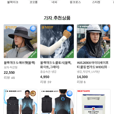
블랙야크
코오롱
네파
몽크로스
스타젠
가자 추천상품
블랙야크 S-메쉬햇(블랙)
블랙야크 S-쿨토시(블랙,
HUS26908 아이더세이프
화이트,그레이)
티 쿨링 썬가드 WIDE(챠
모자-턱끈형
콜/네이비)
흡습속건-냉감
냉감,차양막,UV차단
22,550
4,950
14,300
리뷰 48
리뷰 59
리뷰 8