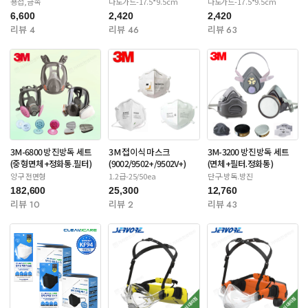
용접,금속
나노가드-17.5*9.5cm
나노가드-17.5*9.5cm
6,600
2,420
2,420
리뷰 4
리뷰 46
리뷰 63
3M-6800 방진방독 세트
3M 접이식 마스크
3M-3200 방진방독 세트
(중형면체+정화통.필터)
(9002/9502+/9502V+)
(면체+필터.정화통)
양구 전면형
1.2급-25/50ea
단구-방독.방진
182,600
25,300
12,760
리뷰 10
리뷰 2
리뷰 43