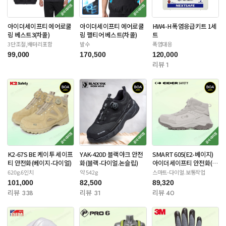
아이더세이프티 에어로쿨
아이더세이프티 에어로쿨
HW4-H 폭염응급키트 1세
링 베스트3(차콜)
링 펠티어 베스트(차콜)
트
3단조절,배터리포함
발수
폭염대응
99,000
170,500
120,000
리뷰 1
K2-67S BE 케이투 세이프
YAK-420D 블랙야크 안전
SMART 605(E2-베이지)
티 안전화(베이지-다이얼)
화(블랙-다이얼.논슬립)
아이더세이프티 안전화(스
틸토캡)
620g.6인치
약 542g
스마트-다이얼.보통작업
101,000
82,500
89,320
리뷰 338
리뷰 31
리뷰 40