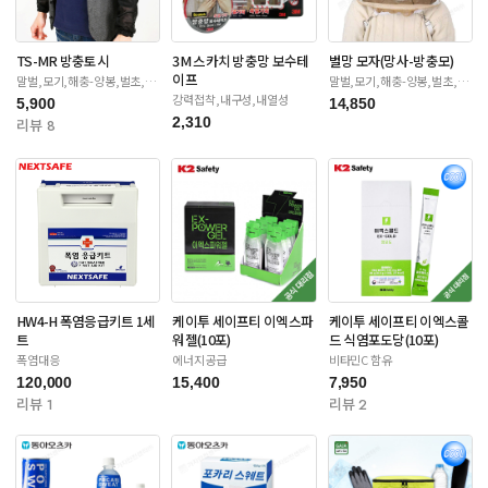
TS-MR 방충토시
3M 스카치 방충망 보수테
벌망 모자(망사-방충모)
이프
말벌,모기,해충-양봉,벌초,제
말벌,모기,해충-양봉,벌초,제
초
초
강력접착,내구성,내열성
5,900
14,850
2,310
리뷰 8
HW4-H 폭염응급키트 1세
케이투 세이프티 이엑스파
케이투 세이프티 이엑스콜
트
워젤(10포)
드 식염포도당(10포)
폭염대응
에너지공급
비타민C 함유
120,000
15,400
7,950
리뷰 1
리뷰 2