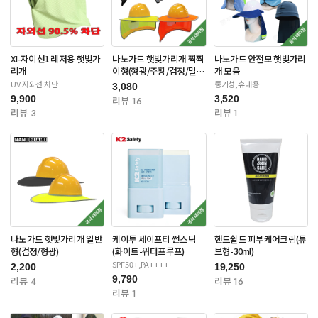
XI-자이선1 레저용 햇빛가
나노가드 햇빛가리개 찍찍
나노가드 안전모 햇빛가리
리개
이형(형광/주황/검정/밀리
개 모음
터리)
UV.자외선 차단
통기성,휴대용
3,080
9,900
3,520
리뷰 16
리뷰 3
리뷰 1
나노가드 햇빛가리개 일반
케이투 세이프티 썬스틱
핸드쉴드 피부케어크림(튜
형(검정/형광)
(화이트-워터프루프)
브형-30ml)
SPF50+,PA++++
2,200
19,250
9,790
리뷰 4
리뷰 16
리뷰 1