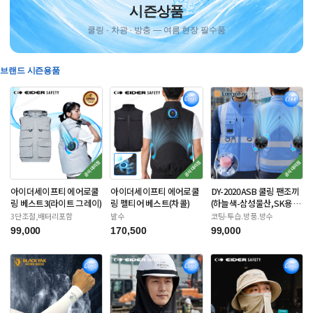
시즌상품
쿨링 · 차광 · 방충 — 여름 현장 필수품
브랜드 시즌용품
아이더세이프티 에어로쿨
아이더세이프티 에어로쿨
DY-2020ASB 쿨링 팬조끼
링 베스트3(라이트 그레이)
링 펠티어 베스트(차콜)
(하늘색-삼성물산,SK용)
배터리포함
3단조절,배터리포함
발수
코팅-투습.방풍.방수
99,000
170,500
99,000