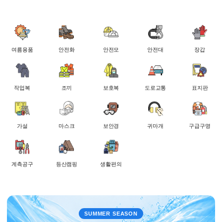
여름용품
안전화
안전모
안전대
장갑
작업복
조끼
보호복
도로교통
표지판
가설
마스크
보안경
귀마개
구급구명
계측공구
등산캠핑
생활편의
SUMMER SEASON