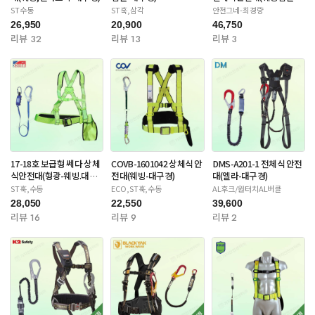
대구경)
ST수동
ST훅,삼각
안전그네-최경량
26,950
20,900
46,750
리뷰 32
리뷰 13
리뷰 3
17-18호 보급형 쎄다 상체
COVB-1601042 상체식 안
DMS-A201-1 전체식 안전
식안전대(형광-웨빙.대구
전대(웨빙-대구경)
대(엘라-대구경)
경)
ST훅,수동
ECO,ST훅,수동
AL후크/원터치AL버클
28,050
22,550
39,600
리뷰 16
리뷰 9
리뷰 2