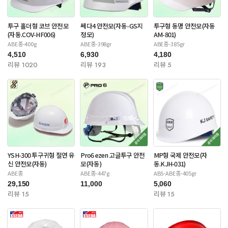
투구 홀더형 코브 안전모
쎄다4 안전모(자동-GS지
투구형 동명 안전모(자동
(자동.COV-HF006)
정모)
AM-801)
ABE종-400g
ABE종-398gr
ABE종-385gr
4,510
6,930
4,180
리뷰 1020
리뷰 193
리뷰 5
YSH-300 투구귀형 절연 유
Pro6 ezen 고글투구 안전
MP형 국제 안전모(자
신 안전모(자동)
모(자동)
동.KJH-031)
ABE종
ABE종-447g
ABS-ABE종-405gr
29,150
11,000
5,060
리뷰 15
리뷰 15