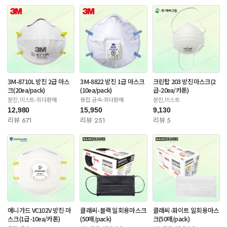
3M-8710L 방진 2급 마스
3M-8822 방진 1급 마스크
크린탑 203 방진마스크(2
크(20ea/pack)
(10ea/pack)
급-20ea/카톤)
분진,미스트-최다판매
용접.금속-최다판매
분진,미스트
12,980
15,950
9,130
리뷰 671
리뷰 251
리뷰 5
애니가드 VC102V 방진 마
클래씨-블랙 일회용마스크
클래씨-화이트 일회용마스
스크(1급-10ea/카톤)
(50매/pack)
크(50매/pack)